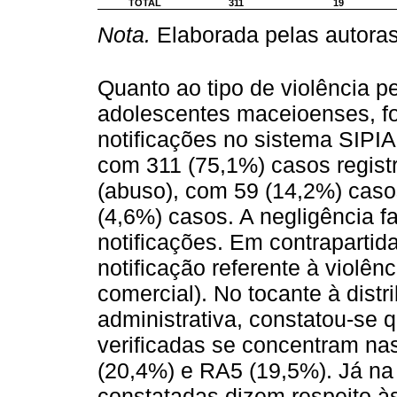
TOTAL
311
19
Nota.
Elaborada pelas autoras
Quanto ao tipo de violência p
adolescentes maceioenses, fo
notificações no sistema SIPIA,
com 311 (75,1%) casos registr
(abuso), com 59 (14,2%) casos
(4,6%) casos. A negligência f
notificações. Em contrapartida
notificação referente à violên
comercial). No tocante à distr
administrativa, constatou-se 
verificadas se concentram n
(20,4%) e RA5 (19,5%). Já na 
constatadas dizem respeito às