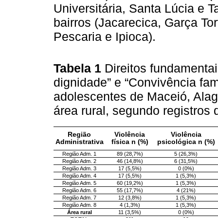
Universitária, Santa Lúcia e T
bairros (Jacarecica, Garça To
Pescaria e Ipioca).
Tabela 1
Direitos fundamentai
dignidade” e “Convivência fami
adolescentes de Maceió, Alag
área rural, segundo registros
Região
Violência
Violência
Administrativa
física n (%)
psicológica n (%)
Região Adm. 1
89 (28,7%)
5 (26,3%)
Região Adm. 2
46 (14,8%)
6 (31,5%)
Região Adm. 3
17 (5,5%)
0 (0%)
Região Adm. 4
17 (5,5%)
1 (5,3%)
Região Adm. 5
60 (19,2%)
1 (5,3%)
Região Adm. 6
55 (17,7%)
4 (21%)
Região Adm. 7
12 (3,8%)
1 (5,3%)
Região Adm. 8
4 (1,3%)
1 (5,3%)
Área rural
11 (3,5%)
0 (0%)