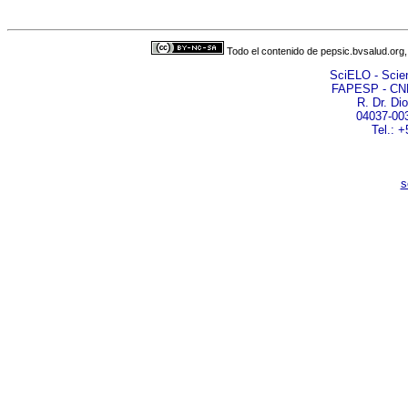
Todo el contenido de pepsic.bvsalud.org,
SciELO - Scient
FAPESP - CN
R. Dr. Di
04037-003
Tel.: 
s