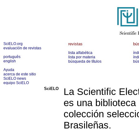
SciELO.org
revistas
bús
evaluación de revistas
lista alfabética
índ
português
lista por materia
índ
english
búsqueda de títulos
bús
Ayuda
acerca de este sitio
SciELO news
equipo SciELO
SciELO
La Scientific Ele
es una biblioteca
colección selecci
Brasileñas.