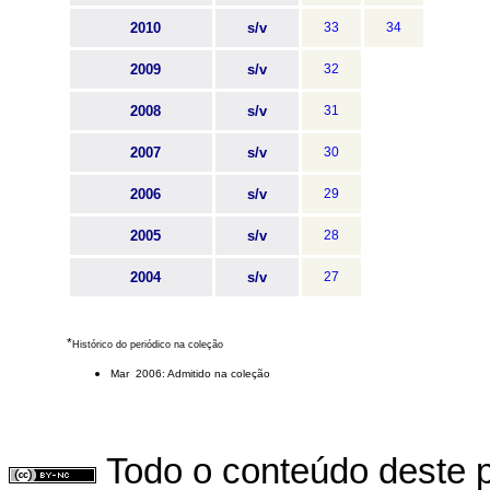
2010
s/v
33
34
2009
s/v
32
2008
s/v
31
2007
s/v
30
2006
s/v
29
2005
s/v
28
2004
s/v
27
*
Histórico do periódico na coleção
Mar 2006: Admitido na coleção
Todo o conteúdo deste p