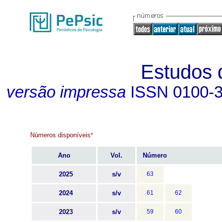
Estudos 
versão impressa
ISSN
0100-
Números disponíveis
*
Ano
Vol.
Número
2025
s/v
63
2024
s/v
61
62
2023
s/v
59
60