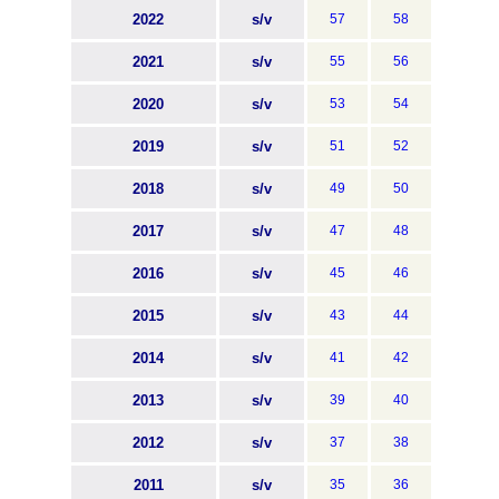
2022
s/v
57
58
2021
s/v
55
56
2020
s/v
53
54
2019
s/v
51
52
2018
s/v
49
50
2017
s/v
47
48
2016
s/v
45
46
2015
s/v
43
44
2014
s/v
41
42
2013
s/v
39
40
2012
s/v
37
38
2011
s/v
35
36