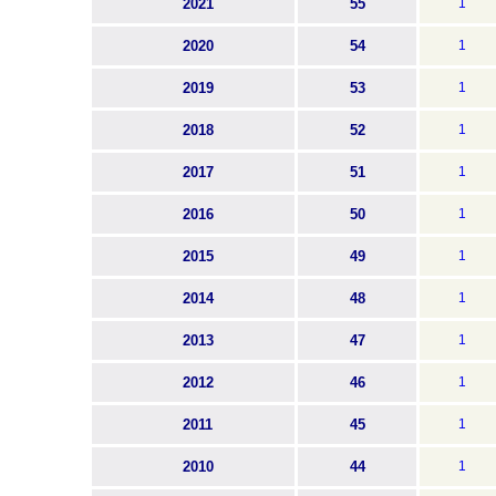
2021
55
1
2020
54
1
2019
53
1
2018
52
1
2017
51
1
2016
50
1
2015
49
1
2014
48
1
2013
47
1
2012
46
1
2011
45
1
2010
44
1