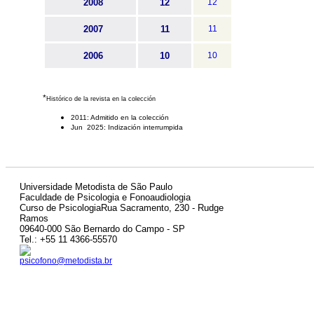
2008
12
12
2007
11
11
2006
10
10
*
Histórico de la revista en la colección
2011: Admitido en la colección
Jun 2025: Indización interrumpida
Universidade Metodista de São Paulo
Faculdade de Psicologia e Fonoaudiologia
Curso de PsicologiaRua Sacramento, 230 - Rudge
Ramos
09640-000 São Bernardo do Campo - SP
Tel.: +55 11 4366-55570
psicofono@metodista.br