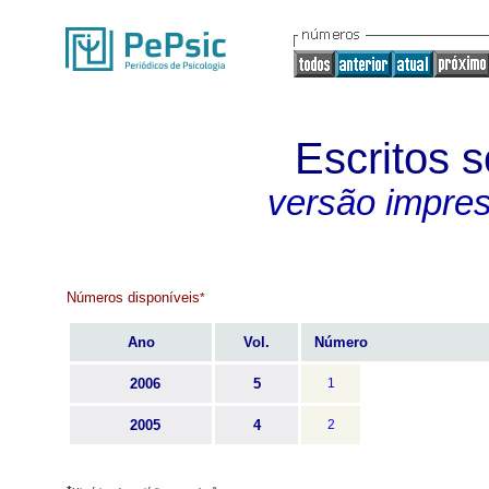
Escritos 
versão impre
Números disponíveis
*
Ano
Vol.
Número
2006
5
1
2005
4
2