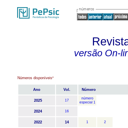
Revist
versão On-li
Números disponíveis
*
Ano
Vol.
Número
número
2025
17
especial 1
2024
16
2022
14
1
2