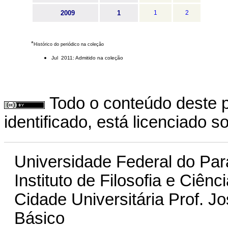
2009
1
1
2
*
Histórico do periódico na coleção
Jul 2011: Admitido na coleção
Todo o conteúdo deste p
identificado, está licenciado 
Universidade Federal do Par
Instituto de Filosofia e Ciê
Cidade Universitária Prof. J
Básico