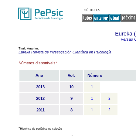
Eureka (
versão O
Título Anterior:
Eureka Revista de Investigación Científica en Psicología
Números disponíveis
*
Ano
Vol.
Número
2013
10
1
2012
9
1
2
2011
8
1
2
*
Histórico do periódico na coleção