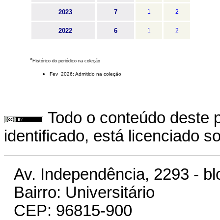
2023
7
1
2
2022
6
1
2
*
Histórico do periódico na coleção
Fev 2026: Admitido na coleção
Todo o conteúdo deste p
identificado, está licenciado 
Av. Independência, 2293 - bl
Bairro: Universitário
CEP: 96815-900