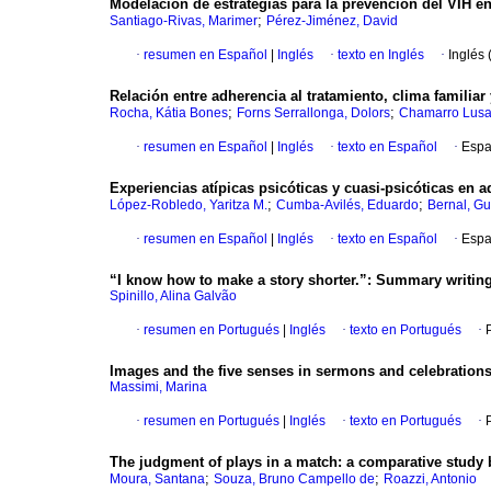
Modelacion de estrategias para la prevención del VIH e
;
Santiago-Rivas, Marimer
Pérez-Jiménez, David
·
resumen en Español
|
Inglés
·
texto en Inglés
·
Inglés 
Relación entre adherencia al tratamiento, clima familiar 
;
;
Rocha, Kátia Bones
Forns Serrallonga, Dolors
Chamarro Lusar
·
resumen en Español
|
Inglés
·
texto en Español
·
Espa
Experiencias atípicas psicóticas y cuasi-psicóticas en
;
;
López-Robledo, Yaritza M.
Cumba-Avilés, Eduardo
Bernal, Gu
·
resumen en Español
|
Inglés
·
texto en Español
·
Espa
“I know how to make a story shorter.”
:
Summary writing
Spinillo, Alina Galvão
·
resumen en Portugués
|
Inglés
·
texto en Portugués
·
Images and the five senses in sermons and celebrations 
Massimi, Marina
·
resumen en Portugués
|
Inglés
·
texto en Portugués
·
The judgment of plays in a match
:
a comparative study b
;
;
Moura, Santana
Souza, Bruno Campello de
Roazzi, Antonio