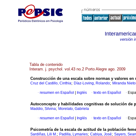
Interamerica
versión 
Tabla de contenido
Interam. j. psychol. vol.43 no.2 Porto Alegre ago. 2009
Construcción de una escala sobre normas y valores en 
;
;
Cruz del Castillo, Cinthia
Díaz-Loving, Rolando
Miranda Nieto,
·
resumen en Español
|
Inglés
·
texto en Español
·
Espa
Autoconcepto y habilidades cognitivas de solución de 
;
Maddio, Silvina
Morelato, Gabriela
·
resumen en Español
|
Inglés
·
texto en Español
·
Espa
Psicometría de la escala de actitud de la población fem
;
;
;
Sardiñas, Lili M.
Padilla, Lymaries
Cabiya, José
Sayers, Sea