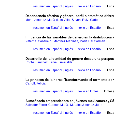
·
resumen en Español
|
Inglés
·
texto en Español
·
Espa
Dependencia afectiva y género
:
perfil sintomático difer
;
Moral Jiménez, María de la Villa
Sirvent Ruiz, Carlos
·
resumen en Español
|
Inglés
·
texto en Español
·
Espa
Influencia de las variables de género en la distribución
;
Paterna, Consuelo
Martínez Martínez, Maria Del Carmen
·
resumen en Español
|
Inglés
·
texto en Español
·
Espa
Desarrollo de la identidad de género desde una perspect
Rocha Sánchez, Tania Esmeralda
·
resumen en Español
|
Inglés
·
texto en Español
·
Espa
La princesa de la horca
:
Transformando el tormento de
Carroll, Felicia
·
resumen en Español
|
Inglés
·
texto en Inglés
·
Inglés 
Autoeficacia emprendedora en jóvenes mexicanos.
:
¿Có
;
Salvador Ferrer, Carmen María
Morales Jiménez, Juan
·
resumen en Español
|
Inglés
·
texto en Español
·
Espa