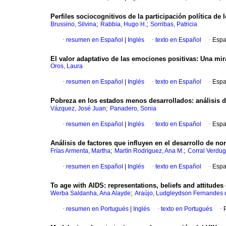
Perfiles sociocognitivos de la participación política de 
;
;
Brussino, Silvina
Rabbia, Hugo H.
Sorribas, Patricia
·
resumen en Español
|
Inglés
·
texto en Español
·
Espa
El valor adaptativo de las emociones positivas
:
Una mir
Oros, Laura
·
resumen en Español
|
Inglés
·
texto en Español
·
Espa
Pobreza en los estados menos desarrollados
:
análisis 
;
Vázquez, José Juan
Panadero, Sonia
·
resumen en Español
|
Inglés
·
texto en Español
·
Espa
Análisis de factores que influyen en el desarrollo de n
;
;
Frías Armenta, Martha
Martín Rodríguez, Ana M.
Corral Verdug
·
resumen en Español
|
Inglés
·
texto en Español
·
Espa
To age with AIDS
:
representations, beliefs and attitudes
;
Werba Saldanha, Ana Alayde
Araújo, Ludgleydson Fernandes 
·
resumen en Portugués
|
Inglés
·
texto en Portugués
·