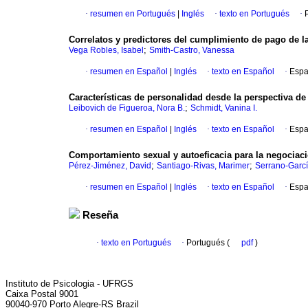
·
resumen en Portugués
|
Inglés
·
texto en Portugués
·
Correlatos y predictores del cumplimiento de pago de l
;
Vega Robles, Isabel
Smith-Castro, Vanessa
·
resumen en Español
|
Inglés
·
texto en Español
·
Espa
Características de personalidad desde la perspectiva de
;
Leibovich de Figueroa, Nora B.
Schmidt, Vanina I.
·
resumen en Español
|
Inglés
·
texto en Español
·
Espa
Comportamiento sexual y autoeficacia para la negociac
;
;
Pérez-Jiménez, David
Santiago-Rivas, Marimer
Serrano-Garcí
·
resumen en Español
|
Inglés
·
texto en Español
·
Espa
Reseña
·
texto en Portugués
·
Portugués (
pdf
)
Instituto de Psicologia - UFRGS
Caixa Postal 9001
90040-970 Porto Alegre-RS Brazil