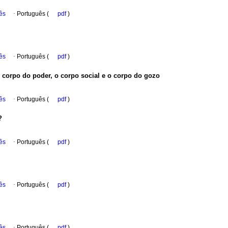
ês
·
Português (
pdf
)
ês
·
Português (
pdf
)
 corpo do poder, o corpo social e o corpo do gozo
ês
·
Português (
pdf
)
?
ês
·
Português (
pdf
)
ês
·
Português (
pdf
)
ês
·
Português (
pdf
)