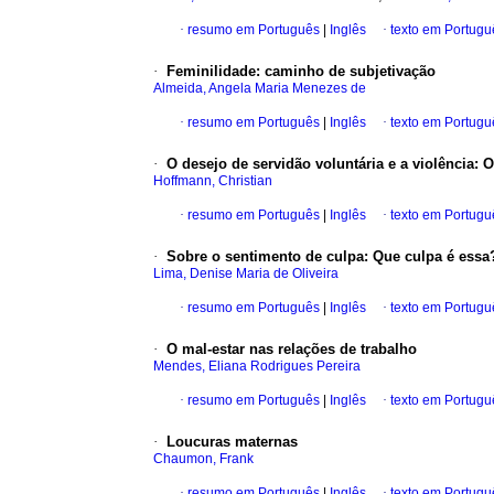
·
resumo em Português
|
Inglês
·
texto em Portugu
·
Feminilidade
:
caminho de subjetivação
Almeida, Angela Maria Menezes de
·
resumo em Português
|
Inglês
·
texto em Portugu
·
O desejo de servidão voluntária e a violência
:
O
Hoffmann, Christian
·
resumo em Português
|
Inglês
·
texto em Portugu
·
Sobre o sentimento de culpa
:
Que culpa é essa
Lima, Denise Maria de Oliveira
·
resumo em Português
|
Inglês
·
texto em Portugu
·
O mal-estar nas relações de trabalho
Mendes, Eliana Rodrigues Pereira
·
resumo em Português
|
Inglês
·
texto em Portugu
·
Loucuras
maternas
Chaumon, Frank
·
resumo em Português
|
Inglês
·
texto em Portugu