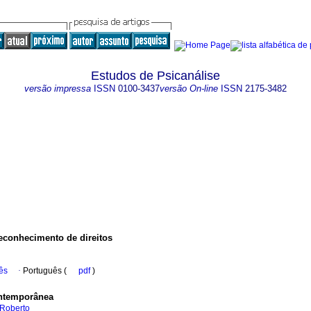
Estudos de Psicanálise
versão impressa
ISSN
0100-3437
versão On-line
ISSN
2175-3482
reconhecimento de direitos
ês
·
Português (
pdf
)
ontemporânea
 Roberto