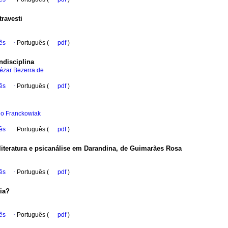
ravesti
ês
·
Português (
pdf
)
ndisciplina
ézar Bezerra de
ês
·
Português (
pdf
)
nio Franckowiak
ês
·
Português (
pdf
)
literatura e psicanálise em Darandina, de Guimarães Rosa
ês
·
Português (
pdf
)
ia?
ês
·
Português (
pdf
)