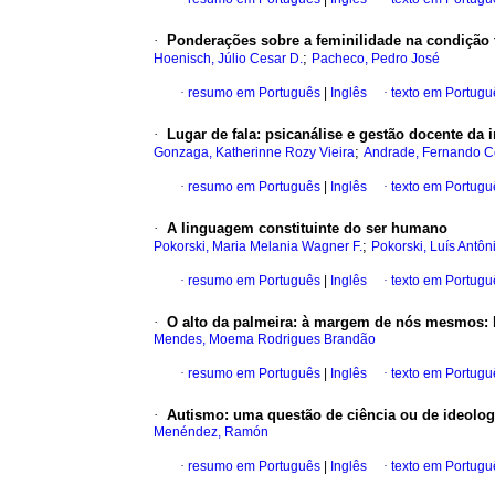
·
Ponderações sobre a feminilidade na condição t
;
Hoenisch, Júlio Cesar D.
Pacheco, Pedro José
·
resumo em Português
|
Inglês
·
texto em Portugu
·
Lugar de fala
:
psicanálise e gestão docente da i
;
Gonzaga, Katherinne Rozy Vieira
Andrade, Fernando C
·
resumo em Português
|
Inglês
·
texto em Portugu
·
A linguagem constituinte do ser humano
;
Pokorski, Maria Melania Wagner F.
Pokorski, Luís Antô
·
resumo em Português
|
Inglês
·
texto em Portugu
·
O alto da palmeira: à margem de nós mesmos
:
Mendes, Moema Rodrigues Brandão
·
resumo em Português
|
Inglês
·
texto em Portugu
·
Autismo
:
uma questão de ciência ou de ideolog
Menéndez, Ramón
·
resumo em Português
|
Inglês
·
texto em Portugu