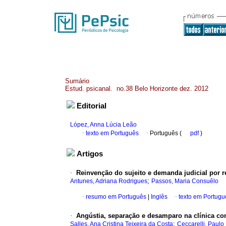
Sumário
Estud. psicanal. no.38 Belo Horizonte dez. 2012
Editorial
López, Anna Lúcia Leão
·
texto em Português
·
Português (
pdf
)
Artigos
·
Reinvenção do sujeito e demanda judicial por 
;
Antunes, Adriana Rodrigues
Passos, Maria Consuêlo
·
resumo em Português
|
Inglês
·
texto em Portugu
·
Angústia, separação e desamparo na clínica c
;
Salles, Ana Cristina Teixeira da Costa
Ceccarelli, Paulo