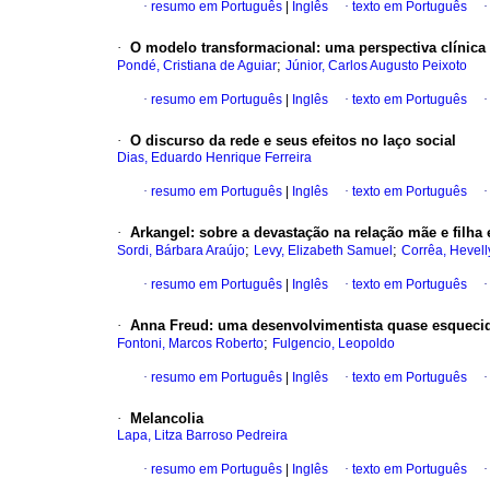
·
resumo em Português
|
Inglês
·
texto em Português
·
O modelo transformacional
:
uma perspectiva clínica
;
Pondé, Cristiana de Aguiar
Júnior, Carlos Augusto Peixoto
·
resumo em Português
|
Inglês
·
texto em Português
·
O discurso da rede e seus efeitos no laço social
Dias, Eduardo Henrique Ferreira
·
resumo em Português
|
Inglês
·
texto em Português
·
Arkangel
:
sobre a devastação na relação mãe e filha
;
;
Sordi, Bárbara Araújo
Levy, Elizabeth Samuel
Corrêa, Hevell
·
resumo em Português
|
Inglês
·
texto em Português
·
Anna Freud
:
uma desenvolvimentista quase esqueci
;
Fontoni, Marcos Roberto
Fulgencio, Leopoldo
·
resumo em Português
|
Inglês
·
texto em Português
·
Melancolia
Lapa, Litza Barroso Pedreira
·
resumo em Português
|
Inglês
·
texto em Português