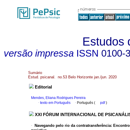
Estudos 
versão impressa
ISSN
0100-
Sumário
Estud. psicanal. no.53 Belo Horizonte jan./jun. 2020
Editorial
Mendes, Eliana Rodrigues Pereira
·
texto em Português
·
Português (
pdf
)
XXI FÓRUM INTERNACIONAL DE PSICANÁLISE - 
·
Navegando pelo rio da contratransferência
:
Encontros