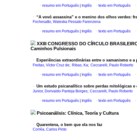
·
resumo em Português
|
Inglês
·
texto em Português
·
“
A vovó assassina” e o menino dos olhos verdes
:
fr
Fochesatto, Waleska Pessato Farenzena
·
resumo em Português
|
Inglês
·
texto em Português
XXIII CONGRESSO DO CÍRCULO BRASILEIRO DE 
Caminhos Pulsionais
·
Experiências extraordinárias entre o xamanismo e a 
;
;
Freitas, Víctor Cruz de
Ribas, Ka
Ceccarelli, Paulo Roberto
·
resumo em Português
|
Inglês
·
texto em Português
·
Um estudo psicanalítico sobre perdas mitológicas e 
;
Junior, Dorivaldo Pantoja Borges
Ceccarelli, Paulo Roberto
·
resumo em Português
|
Inglês
·
texto em Português
Psicoanálisis: Clínica, Teoría y Cultura
·
Quarentena, o bem que ela nos faz
Corrêa, Carlos Pinto