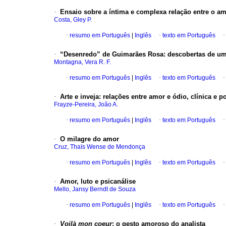
·
Ensaio sobre a íntima e complexa relação entre o am
Costa, Gley P.
·
resumo em Português
|
Inglês
·
texto em Português
·
“Desenredo” de Guimarães Rosa
:
descobertas de um
Montagna, Vera R. F.
·
resumo em Português
|
Inglês
·
texto em Português
·
Arte e inveja
:
relações entre amor e ódio, clínica e po
Frayze-Pereira, João A.
·
resumo em Português
|
Inglês
·
texto em Português
·
O milagre do amor
Cruz, Thaïs Wense de Mendonça
·
resumo em Português
|
Inglês
·
texto em Português
·
Amor, luto e psicanálise
Mello, Jansy Berndt de Souza
·
resumo em Português
|
Inglês
·
texto em Português
·
Voilà mon coeur
:
o gesto amoroso do analista