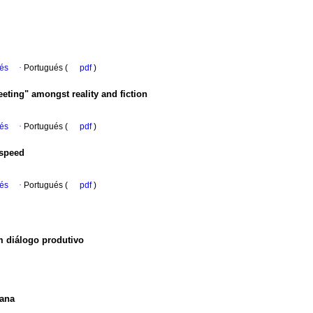
ués
·
Portugués (
pdf
)
eting" amongst reality and fiction
ués
·
Portugués (
pdf
)
 speed
ués
·
Portugués (
pdf
)
m diálogo produtivo
mana