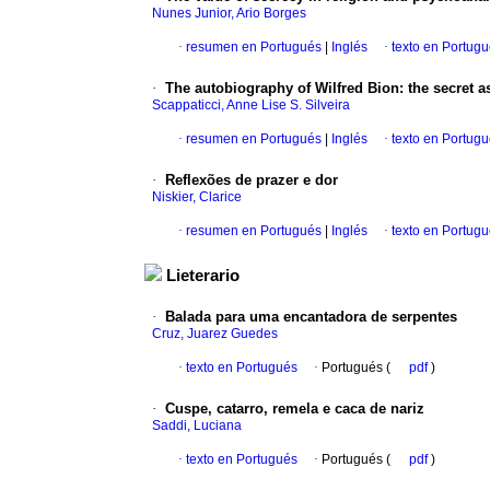
Nunes Junior, Ario Borges
·
resumen en Portugués
|
Inglés
·
texto en Portug
·
The autobiography of Wilfred Bion
:
the secret a
Scappaticci, Anne Lise S. Silveira
·
resumen en Portugués
|
Inglés
·
texto en Portug
·
Reflexões de prazer e dor
Niskier, Clarice
·
resumen en Portugués
|
Inglés
·
texto en Portug
Lieterario
·
Balada para uma encantadora de serpentes
Cruz, Juarez Guedes
·
texto en Portugués
·
Portugués (
pdf
)
·
Cuspe, catarro, remela e caca de nariz
Saddi, Luciana
·
texto en Portugués
·
Portugués (
pdf
)