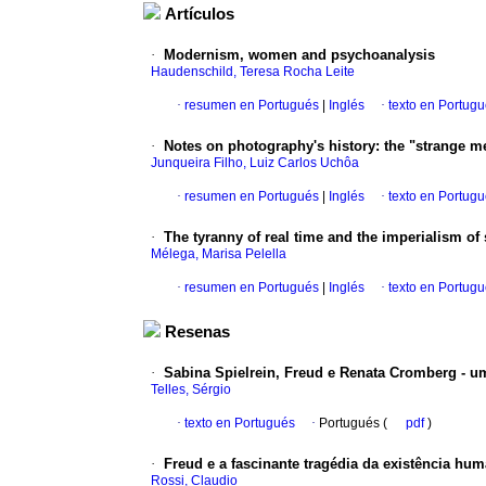
Artículos
·
Modernism, women and psychoanalysis
Haudenschild, Teresa Rocha Leite
·
resumen en Portugués
|
Inglés
·
texto en Portug
·
Notes on photography's history
:
the "strange me
Junqueira Filho, Luiz Carlos Uchôa
·
resumen en Portugués
|
Inglés
·
texto en Portug
·
The tyranny of real time and the imperialism of
Mélega, Marisa Pelella
·
resumen en Portugués
|
Inglés
·
texto en Portug
Resenas
·
Sabina Spielrein, Freud e Renata Cromberg - u
Telles, Sérgio
·
texto en Portugués
·
Portugués (
pdf
)
·
Freud e a fascinante tragédia da existência hu
Rossi, Claudio