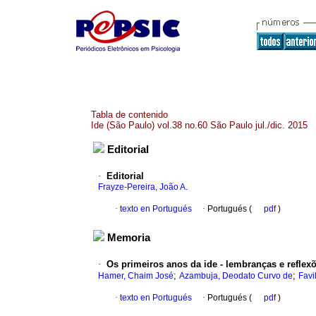
Tabla de contenido
Ide (São Paulo) vol.38 no.60 São Paulo jul./dic. 2015
Editorial
·
Editorial
Frayze-Pereira, João A.
·
texto en Portugués
·
Portugués (
pdf
)
Memoria
·
Os primeiros anos da ide - lembranças e reflex
;
;
Hamer, Chaim José
Azambuja, Deodato Curvo de
Favi
·
texto en Portugués
·
Portugués (
pdf
)