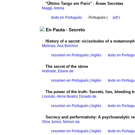
·
"Último Tango em Paris" - Áreas Secretas
Maggi, Amina
·
texto en Portugués
·
Portugués (
pdf
)
En Pauta - Secreto
·
History of a secret
:
vicissitudes of a metamorph
Melícias, Ana Belchior
·
resumen en Portugués
|
Inglés
·
texto en Portug
·
The secret of the stone
Andrade, Eliane de
·
resumen en Portugués
|
Inglés
·
texto en Portug
·
The power of the truth
:
Secrets, lies, bleeding 
Lisondo, Alicia Beatriz Dorado de
·
resumen en Portugués
|
Inglés
·
texto en Portug
·
Secrecy and performativity
:
A psychoanalytic ref
Silva Junior, Nelson da
·
resumen en Portugués
|
Inglés
·
texto en Portug