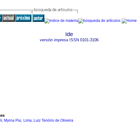
Ide
versión impresa
ISSN
0101-3106
ões
;
lli, Myrna Pia
Lima, Luiz Tenório de Oliveira