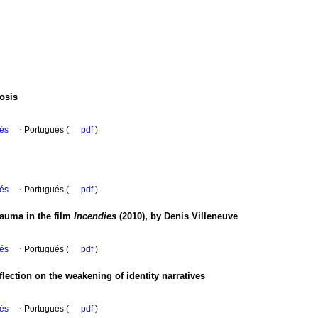
osis
ués
·
Portugués (
pdf
)
ués
·
Portugués (
pdf
)
trauma in the film
Incendies
(2010), by Denis Villeneuve
ués
·
Portugués (
pdf
)
lection on the weakening of identity narratives
ués
·
Portugués (
pdf
)