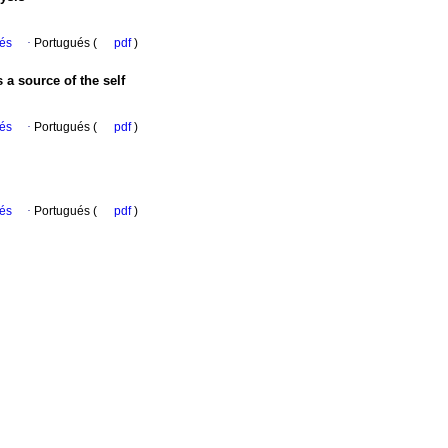
ués
·
Portugués (
pdf
)
s a source of the self
ués
·
Portugués (
pdf
)
ués
·
Portugués (
pdf
)