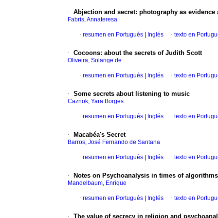
·
Abjection and secret
:
photography as evidence a
Fabris, Annateresa
·
resumen en Portugués
|
Inglés
·
texto en Portug
·
Cocoons
:
about the secrets of Judith Scott
Oliveira, Solange de
·
resumen en Portugués
|
Inglés
·
texto en Portug
·
Some secrets about listening to music
Caznok, Yara Borges
·
resumen en Portugués
|
Inglés
·
texto en Portug
·
Macabéa's Secret
Barros, José Fernando de Santana
·
resumen en Portugués
|
Inglés
·
texto en Portug
·
Notes on Psychoanalysis in times of algorithms
Mandelbaum, Enrique
·
resumen en Portugués
|
Inglés
·
texto en Portug
·
The value of secrecy in religion and psychoanal