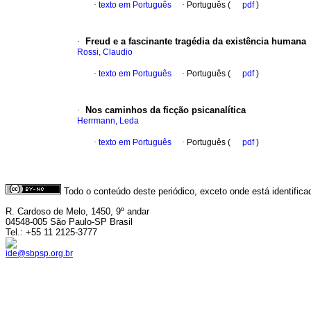
·
texto em Português
·
Português (
pdf
)
·
Freud e a fascinante tragédia da existência humana
Rossi, Claudio
·
texto em Português
·
Português (
pdf
)
·
Nos caminhos da ficção psicanalítica
Herrmann, Leda
·
texto em Português
·
Português (
pdf
)
Todo o conteúdo deste periódico, exceto onde está identific
R. Cardoso de Melo, 1450, 9º andar
04548-005 São Paulo-SP Brasil
Tel.: +55 11 2125-3777
ide@sbpsp.org.br