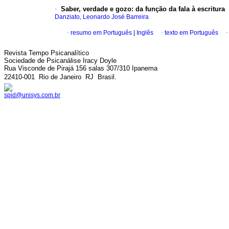
·
Saber, verdade e gozo
:
da função da fala à escritura
Danziato, Leonardo José Barreira
·
resumo em Português
|
Inglês
·
texto em Português
Revista Tempo Psicanalítico
Sociedade de Psicanálise Iracy Doyle
Rua Visconde de Pirajá 156 salas 307/310 Ipanema
22410-001  Rio de Janeiro  RJ  Brasil.
spid@unisys.com.br