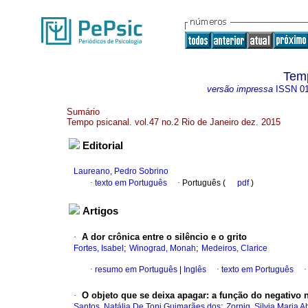
Temp
versão impressa
ISSN
0
Sumário
Tempo psicanal. vol.47 no.2 Rio de Janeiro dez. 2015
Editorial
Laureano, Pedro Sobrino
·
texto em Português
·
Português (
pdf
)
Artigos
·
A dor crônica entre o silêncio e o grito
;
;
Fortes, Isabel
Winograd, Monah
Medeiros, Clarice
·
resumo em Português
|
Inglês
·
texto em Português
·
O objeto que se deixa apagar
:
a função do negativo n
;
Santos, Natália De Toni Guimarães dos
Zornig, Silvia Maria 