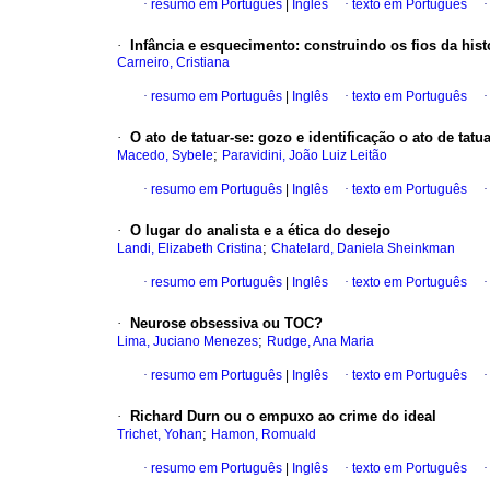
·
resumo em Português
|
Inglês
·
texto em Português
·
Infância e esquecimento
:
construindo os fios da hist
Carneiro, Cristiana
·
resumo em Português
|
Inglês
·
texto em Português
·
O ato de tatuar-se
:
gozo e identificação o ato de tatua
;
Macedo, Sybele
Paravidini, João Luiz Leitão
·
resumo em Português
|
Inglês
·
texto em Português
·
O lugar do analista e a ética do desejo
;
Landi, Elizabeth Cristina
Chatelard, Daniela Sheinkman
·
resumo em Português
|
Inglês
·
texto em Português
·
Neurose obsessiva ou TOC?
;
Lima, Juciano Menezes
Rudge, Ana Maria
·
resumo em Português
|
Inglês
·
texto em Português
·
Richard Durn ou o empuxo ao crime do ideal
;
Trichet, Yohan
Hamon, Romuald
·
resumo em Português
|
Inglês
·
texto em Português