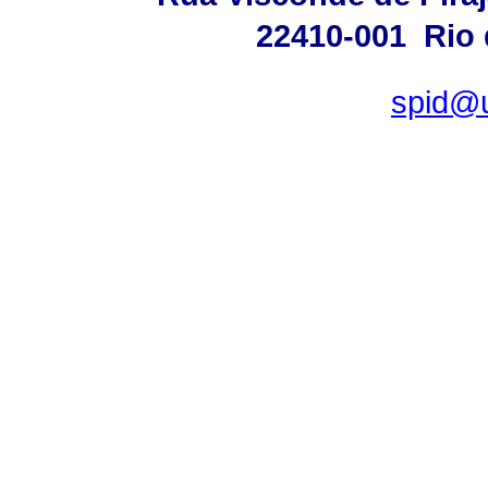
22410-001  Rio d
spid@u