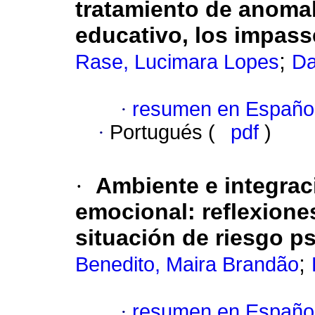
tratamiento de anomal
educativo, los impasse
;
Rase, Lucimara Lopes
Da
·
resumen en Españo
·
Portugués (
pdf
)
·
Ambiente e integrac
emocional
:
reflexione
situación de riesgo p
;
Benedito, Maira Brandão
·
resumen en Españo