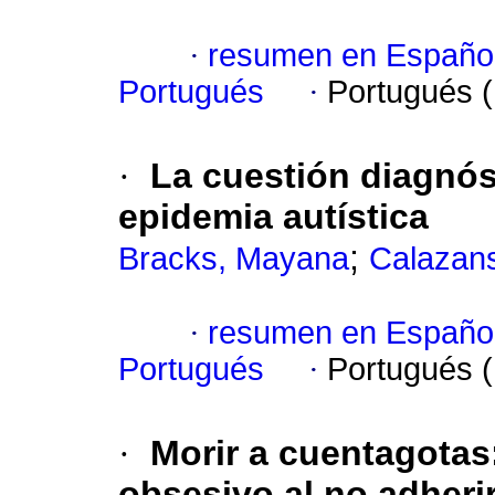
·
resumen en Españo
Portugués
·
Portugués 
·
La cuestión diagnóst
epidemia autística
;
Bracks, Mayana
Calazans
·
resumen en Españo
Portugués
·
Portugués 
·
Morir a cuentagotas
obsesivo al no adherir