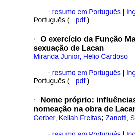
·
resumo em Português
|
Ing
Português (
pdf
)
·
O exercício da Função Ma
sexuação de Lacan
Miranda Junior, Hélio Cardoso
·
resumo em Português
|
Ing
Português (
pdf
)
·
Nome próprio
:
influência
nomeação na obra de Laca
;
Gerber, Keilah Freitas
Zanotti,
·
resumo em Português
|
Ing