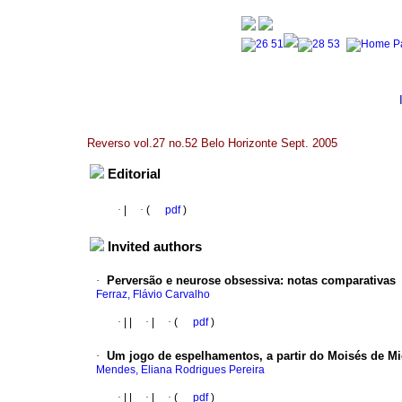
Reverso vol.27 no.52 Belo Horizonte Sept. 2005
Editorial
·
|
·
(
pdf
)
Invited authors
·
Perversão e neurose obsessiva
:
notas comparativas
Ferraz, Flávio Carvalho
·
|
|
·
|
·
(
pdf
)
·
Um jogo de espelhamentos, a partir do Moisés de M
Mendes, Eliana Rodrigues Pereira
·
|
|
·
|
·
(
pdf
)