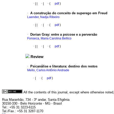
·
|
|
·
|
·
(
pdf
)
·
A construção do conceito de superego em Freud
Laender, Nadja Ribeiro
·
|
|
·
|
·
(
pdf
)
·
Dorian Gray
:
entre a psicose e a perversão
Fonseca, Maria Carolina Bellico
·
|
|
·
|
·
(
pdf
)
Review
·
Psicanálise e literatura
:
destino dos restos
Mello, Carlos Antônio Andrade
·
|
·
(
pdf
)
All the contents of this journal, except where otherwise noted
Rua Maranhão, 734 - 3º andar, Santa Efigênia
30150-330 - Belo Horizonte - MG - Brasil
Tel.: +55 31 3223-6115
Tel./Fax.: +55 31 3287-1170