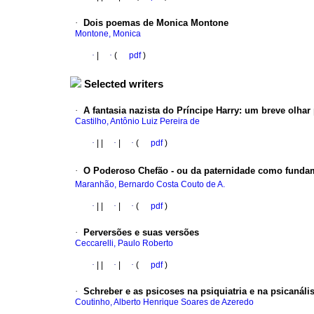
·
Dois poemas de Monica Montone
Montone, Monica
·
|
·
(
pdf
)
Selected writers
·
A fantasia nazista do Príncipe Harry
:
um breve olhar 
Castilho, Antônio Luiz Pereira de
·
|
|
·
|
·
(
pdf
)
·
O Poderoso Chefão - ou da paternidade como fundame
Maranhão, Bernardo Costa Couto de A.
·
|
|
·
|
·
(
pdf
)
·
Perversões e suas versões
Ceccarelli, Paulo Roberto
·
|
|
·
|
·
(
pdf
)
·
Schreber e as psicoses na psiquiatria e na psicanális
Coutinho, Alberto Henrique Soares de Azeredo