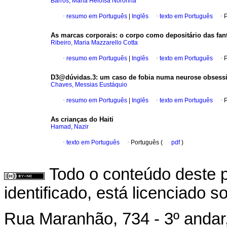
Barros, Maria Heloísa Noronha
·
resumo em Português
|
Inglês
·
texto em Português
·
P
As marcas corporais
:
o corpo como depositário das fan
Ribeiro, Maria Mazzarello Cotta
·
resumo em Português
|
Inglês
·
texto em Português
·
P
D3@dúvidas.3
:
um caso de fobia numa neurose obsess
Chaves, Messias Eustáquio
·
resumo em Português
|
Inglês
·
texto em Português
·
P
As crianças do Haiti
Hamad, Nazir
·
texto em Português
·
Português (
pdf
)
Todo o conteúdo deste p
identificado, está licenciado 
Rua Maranhão, 734 - 3º andar,