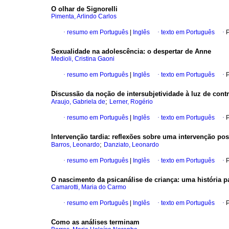
O olhar de Signorelli
Pimenta, Arlindo Carlos
·
resumo em Português
|
Inglês
·
texto em Português
·
P
Sexualidade na adolescência
:
o despertar de Anne
Medioli, Cristina Gaoni
·
resumo em Português
|
Inglês
·
texto em Português
·
P
Discussão da noção de intersubjetividade à luz de cont
;
Araujo, Gabriela de
Lerner, Rogério
·
resumo em Português
|
Inglês
·
texto em Português
·
P
Intervenção tardia
:
reflexões sobre uma intervenção poss
;
Barros, Leonardo
Danziato, Leonardo
·
resumo em Português
|
Inglês
·
texto em Português
·
P
O nascimento da psicanálise de criança
:
uma história p
Camarotti, Maria do Carmo
·
resumo em Português
|
Inglês
·
texto em Português
·
P
Como as análises terminam