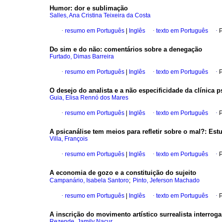
Humor
:
dor e sublimação
Salles, Ana Cristina Teixeira da Costa
·
resumo em Português
|
Inglês
·
texto em Português
·
P
Do sim e do não
:
comentários sobre a denegação
Furtado, Dimas Barreira
·
resumo em Português
|
Inglês
·
texto em Português
·
P
O desejo do analista e a não especificidade da clínica ps
Guia, Elisa Rennó dos Mares
·
resumo em Português
|
Inglês
·
texto em Português
·
P
A psicanálise tem meios para refletir sobre o mal?
:
Estu
Villa, François
·
resumo em Português
|
Inglês
·
texto em Português
·
P
A economia de gozo e a constituição do sujeito
;
Campanário, Isabela Santoro
Pinto, Jeferson Machado
·
resumo em Português
|
Inglês
·
texto em Português
·
P
A inscrição do movimento artístico surrealista interrog
Rezende, Jamily Nacur