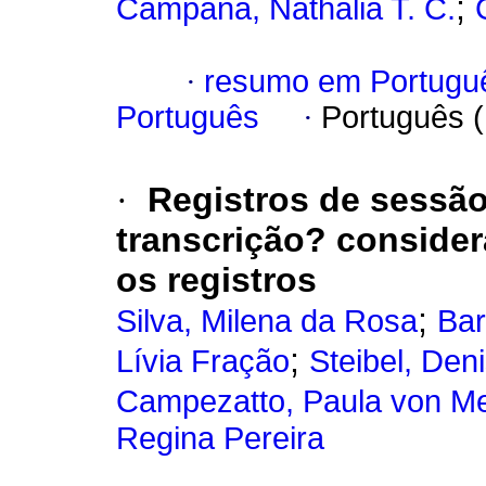
;
Campana, Nathalia T. C.
·
resumo em Portugu
Português
·
Português 
·
Registros de sessão
transcrição? consider
os registros
;
Silva, Milena da Rosa
Bar
;
Lívia Fração
Steibel, Den
Campezatto, Paula von M
Regina Pereira