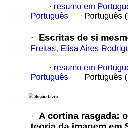
·
resumo em Portugu
Português
·
Português 
·
Escritas de si mesm
Freitas, Elisa Aires Rodri
·
resumo em Portugu
Português
·
Português 
Seção Livre
·
A cortina rasgada
:
o
teoria da imagem em