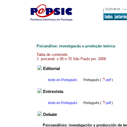
Psicanálise: investigacão e produção teórica
Tabla de contenido
J. psicanal. v.39 n.70 São Paulo jun. 2006
Editorial
·
texto en Portugués
·
Portugués (
pdf
)
Entrevista
·
texto en Portugués
·
Portugués (
pdf
)
Debate
·
Psicoanálisis
:
investigación y producción de te