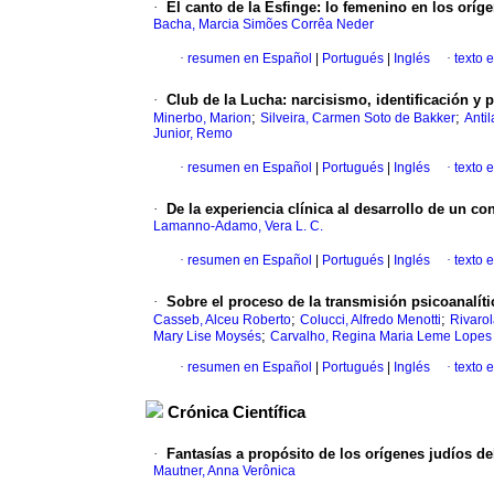
·
El canto de la Esfinge
:
lo femenino en los oríge
Bacha, Marcia Simões Corrêa Neder
·
resumen en Español
|
Portugués
|
Inglés
·
texto 
·
Club de la Lucha
:
narcisismo, identificación y 
;
;
Minerbo, Marion
Silveira, Carmen Soto de Bakker
Anti
Junior, Remo
·
resumen en Español
|
Portugués
|
Inglés
·
texto 
·
De la experiencia clínica al desarrollo de un co
Lamanno-Adamo, Vera L. C.
·
resumen en Español
|
Portugués
|
Inglés
·
texto 
·
Sobre el proceso de la transmisión psicoanalít
;
;
Casseb, Alceu Roberto
Colucci, Alfredo Menotti
Rivaro
;
Mary Lise Moysés
Carvalho, Regina Maria Leme Lopes
·
resumen en Español
|
Portugués
|
Inglés
·
texto 
Crónica Científica
·
Fantasías a propósito de los orígenes judíos de
Mautner, Anna Verônica