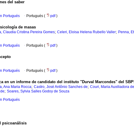
nes del saber
en Portugués
·
Portugués (
pdf
)
psicología de masas
;
;
la, Claudia Cristina Pereira Gomes
Celeri, Eloisa Helena Rubello Valler
Penna, Et
en Portugués
·
Portugués (
pdf
)
ncepto
en Portugués
·
Portugués (
pdf
)
ica en un informe de candidato del instituto "Durval Marcondes" del SB
;
;
la, Ana Maria Rocca
Castro, José Antônio Sanches de
Couri, Maria Auxiliadora d
;
 de
Soares, Sylvia Salles Godoy de Souza
en Portugués
l psicoanálisis