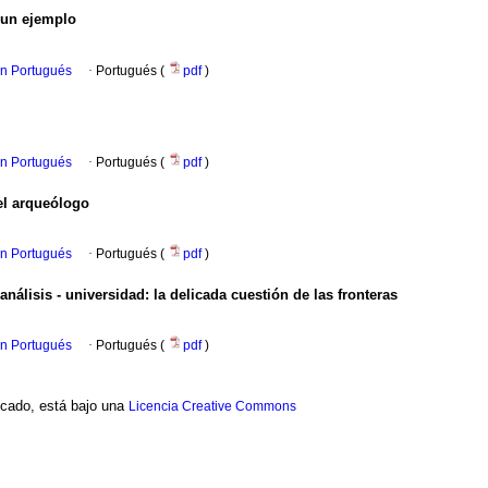
 un ejemplo
en Portugués
·
Portugués (
pdf
)
en Portugués
·
Portugués (
pdf
)
 el arqueólogo
en Portugués
·
Portugués (
pdf
)
análisis - universidad
:
la delicada cuestión de las fronteras
en Portugués
·
Portugués (
pdf
)
ficado, está bajo una
Licencia Creative Commons