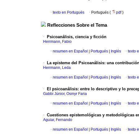
·
texto en Portugués
·
Portugués (
pdf
)
Reflecciones Sobre el Tema
·
Psicoanálisis, ciencia y ficción
Herrmann, Fabio
·
resumen en Español
|
Portugués
|
Inglés
·
texto 
·
La episteme del Psicoanálisis
:
una contribución
Herrmann, Leda
·
resumen en Español
|
Portugués
|
Inglés
·
texto 
·
El psicoanálisis: entre lo descriptivo y lo prece
Gabbi Júnior, Osmyr Faria
·
resumen en Español
|
Portugués
|
Inglés
·
texto 
·
Cuestiones epistemológicas y metodológicas en
Aguiar, Fernando
·
resumen en Español
|
Portugués
|
Inglés
·
texto 