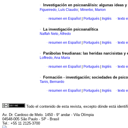
·
Investigación en psicoanálisis
:
algunas ideas y
;
Figueiredo, Luís Claudio
Minerbo, Marion
·
resumen en Español
|
Portugués
|
Inglés
·
texto 
·
La investigación psicoanalítica
Naffah Neto, Alfredo
·
resumen en Español
|
Portugués
|
Inglés
·
texto 
·
Parábolas freudianas
:
las heridas narcisistas y
Loffredo, Ana Maria
·
resumen en Español
|
Portugués
|
Inglés
·
texto 
·
Formación - investigación; sociedades de psico
Tanis, Bernardo
·
resumen en Español
|
Portugués
|
Inglés
·
texto 
Todo el contenido de esta revista, excepto dónde está identi
Av. Dr. Cardoso de Melo. 1450 - 9° andar - Vila Olímpia
04548-005 São Paulo - SP - Brasil
Tel.: +55 11 2125-3700