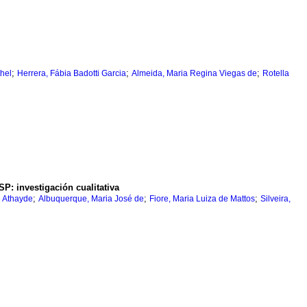
;
;
;
hel
Herrera, Fábia Badotti Garcia
Almeida, Maria Regina Viegas de
Rotella
PSP
:
investigación cualitativa
;
;
;
e Athayde
Albuquerque, Maria José de
Fiore, Maria Luiza de Mattos
Silveira,