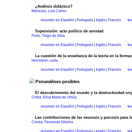
·
¿Análisis didáctico?
Menezes, Luís Carlos
·
resumen en Español
|
Portugués
|
Inglés
|
Francés
·
te
·
Supervisión
:
acto político de amistad
Porto, Tiago da Silva
·
resumen en Español
|
Portugués
|
Inglés
|
Francés
·
te
·
La cuestión de la enseñanza de la teoría en la formac
Herrmann, Leda
·
resumen en Español
|
Portugués
|
Inglés
|
Francés
·
te
Psicanálises posíbles
·
El descubrimiento del mundo y la destructividad ori
Cintra, Elisa Maria de Ulhôa
·
resumen en Español
|
Portugués
|
Inglés
|
Francés
·
te
·
Las contribuciones de las neurosis y psicosis para 
Correa, Fernanda Silveira
·
resumen en Español
|
Portugués
|
Inglés
|
Francés
·
te