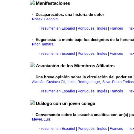
Manifestaciones
·
Desaparecidos
:
una historia de dolor
Nosek, Leopold
·
resumen en Español
|
Portugués
|
Inglés
|
Francés
·
te
·
Eugenesia
:
la mente bajo los designios de la herenc
Prior, Tamara
·
resumen en Español
|
Portugués
|
Inglés
|
Francés
·
te
Asociación de los Miembros Afiliados
·
Una breve opinión sobre la circulación del poder en
;
;
Alarcão, Gustavo Gil
Leite, Rodrigo Lage
Silva, Paula Freit
·
resumen en Español
|
Portugués
|
Inglés
|
Francés
·
te
Diálogo con un joven colega
·
Conversando sobre la escucha analítica con un(a) jo
Meyer, Luiz
·
resumen en Español
|
Portugués
|
Inglés
|
Francés
·
te