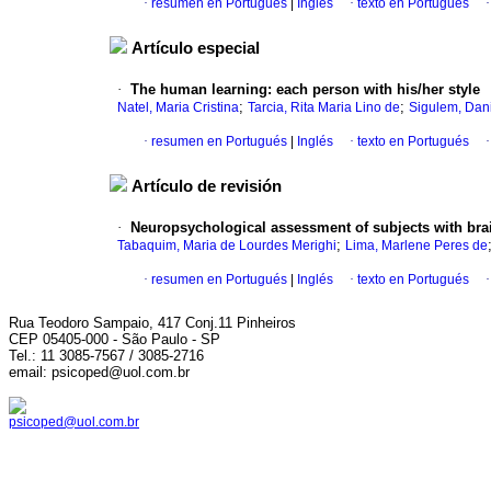
·
resumen en Portugués
|
Inglés
·
texto en Portugués
Artículo especial
·
The human learning
:
each person with his/her style
;
;
Natel, Maria Cristina
Tarcia, Rita Maria Lino de
Sigulem, Dan
·
resumen en Portugués
|
Inglés
·
texto en Portugués
Artículo de revisión
·
Neuropsychological assessment of subjects with brai
;
Tabaquim, Maria de Lourdes Merighi
Lima, Marlene Peres de
·
resumen en Portugués
|
Inglés
·
texto en Portugués
Rua Teodoro Sampaio, 417 Conj.11 Pinheiros
CEP 05405-000 - São Paulo - SP
Tel.: 11 3085-7567 / 3085-2716
email: psicoped@uol.com.br
psicoped@uol.com.br