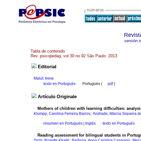
Revist
versión 
Tabla de contenido
Rev. psicopedag. vol.30 no.92 São Paulo 2013
Editorial
Maluf, Irene
·
texto en Portugués
·
Portugués (
pdf
)
Artículo Originale
·
Mothers of children with learning difficulties
:
analysi
;
Klumpp, Carolina Ferreira Barros
Andrade, Márcia Siqueira d
·
resumen en Portugués
|
Inglés
·
texto en Portugués
·
Reading assessment for bilingual students in Portu
;
;
Dichi, Rosette Khalili
Barbosa, Anna Carolina Cassiano
Mecc