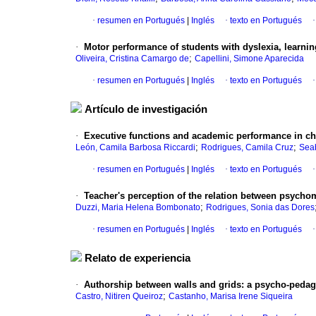
·
resumen en Portugués
|
Inglés
·
texto en Portugués
·
Motor performance of students with dyslexia, learning 
;
Oliveira, Cristina Camargo de
Capellini, Simone Aparecida
·
resumen en Portugués
|
Inglés
·
texto en Portugués
Artículo de investigación
·
Executive functions and academic performance in chi
;
;
León, Camila Barbosa Riccardi
Rodrigues, Camila Cruz
Seab
·
resumen en Portugués
|
Inglés
·
texto en Portugués
·
Teacher's perception of the relation between psychom
;
Duzzi, Maria Helena Bombonato
Rodrigues, Sonia das Dores
·
resumen en Portugués
|
Inglés
·
texto en Portugués
Relato de experiencia
·
Authorship between walls and grids
:
a psycho-pedag
;
Castro, Nitiren Queiroz
Castanho, Marisa Irene Siqueira