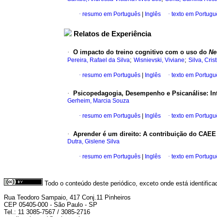
·
resumo em Português
|
Inglês
·
texto em Portugu
Relatos de Experiência
·
O impacto do treino cognitivo com o uso do
Ne
;
;
Pereira, Rafael da Silva
Wisnievski, Viviane
Silva, Cri
·
resumo em Português
|
Inglês
·
texto em Portugu
·
Psicopedagogia, Desempenho e Psicanálise: Inte
Gerheim, Marcia Souza
·
resumo em Português
|
Inglês
·
texto em Portugu
·
Aprender é um direito: A contribuição do CAEE
Dutra, Gislene Silva
·
resumo em Português
|
Inglês
·
texto em Portugu
Todo o conteúdo deste periódico, exceto onde está identific
Rua Teodoro Sampaio, 417 Conj.11 Pinheiros
CEP 05405-000 - São Paulo - SP
Tel.: 11 3085-7567 / 3085-2716