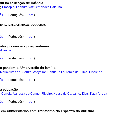
ntil na educação de infância
;
Procópio, Leandra Vaz Fernandes Catalino
ês
·
Português (
pdf
)
rgente para crianças pequenas
ês
·
Português (
pdf
)
 aulas presenciais pós-pandemia
rdoso de
ês
·
Português (
pdf
)
a pandemia: Uma versão da família
;
;
Maria Alves do
Souza, Wleydson Henrique Lourenço de
Lima, Gisele de
ês
·
Português (
pdf
)
 na educação
;
;
;
Correia, Vanessa do Carmo
Ribeiro, Neyse de Carvalho
Dias, Katia Arruda
ês
·
Português (
pdf
)
m Universitários com Transtorno do Espectro do Autismo