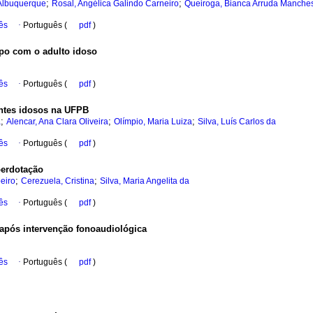
;
;
 Albuquerque
Rosal, Angélica Galindo Carneiro
Queiroga, Bianca Arruda Manches
ês
·
Português (
pdf
)
upo com o adulto idoso
ês
·
Português (
pdf
)
entes idosos na UFPB
;
;
;
a
Alencar, Ana Clara Oliveira
Olímpio, Maria Luiza
Silva, Luís Carlos da
ês
·
Português (
pdf
)
perdotação
;
;
beiro
Cerezuela, Cristina
Silva, Maria Angelita da
ês
·
Português (
pdf
)
 após intervenção fonoaudiológica
ês
·
Português (
pdf
)