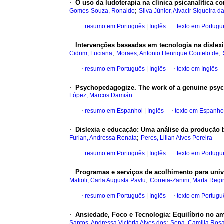
·
O uso da ludoterapia na clínica psicanalítica c
;
Gomes-Souza, Ronaldo
Silva Júnior, Alvacir Siqueira d
·
resumo em Português
|
Inglês
·
texto em Portugu
·
Intervenções baseadas em tecnologia na dislex
;
;
Cidrim, Luciana
Moraes, Antonio Henrique Coutelo de
·
resumo em Português
|
Inglês
·
texto em Inglês
·
Psychopedagogize. The work of a genuine ps
López, Marcos Damián
·
resumo em Espanhol
|
Inglês
·
texto em Espanho
·
Dislexia e educação: Uma análise da produção bi
;
Furlan, Andressa Renata
Peres, Lilian Alves Pereira
·
resumo em Português
|
Inglês
·
texto em Portugu
·
Programas e serviços de acolhimento para univer
;
Matioli, Carla Augusta Pavlu
Correia-Zanini, Marta Reg
·
resumo em Português
|
Inglês
·
texto em Portugu
·
Ansiedade, Foco e Tecnologia: Equilíbrio no a
;
Santos, Andressa Victória Alves dos
Sena, Camilla Ros