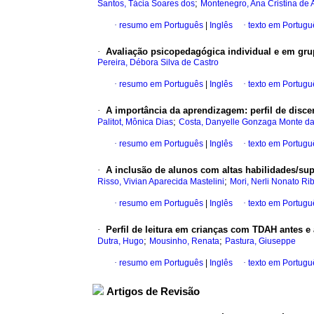
;
Santos, Tácia Soares dos
Montenegro, Ana Cristina de
·
resumo em Português
|
Inglês
·
texto em Portugu
·
Avaliação psicopedagógica individual e em gr
Pereira, Débora Silva de Castro
·
resumo em Português
|
Inglês
·
texto em Portugu
·
A importância da aprendizagem: perfil de disc
;
Palitot, Mônica Dias
Costa, Danyelle Gonzaga Monte d
·
resumo em Português
|
Inglês
·
texto em Portugu
·
A inclusão de alunos com altas habilidades/su
;
Risso, Vivian Aparecida Mastelini
Mori, Nerli Nonato Ri
·
resumo em Português
|
Inglês
·
texto em Portugu
·
Perfil de leitura em crianças com TDAH antes e
;
;
Dutra, Hugo
Mousinho, Renata
Pastura, Giuseppe
·
resumo em Português
|
Inglês
·
texto em Portugu
Artigos de Revisão