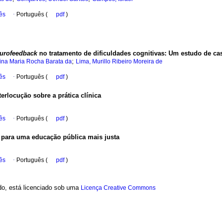
ês
·
Português (
pdf
)
urofeedback
no tratamento de dificuldades cognitivas: Um estudo de ca
;
stina Maria Rocha Barata da
Lima, Murillo Ribeiro Moreira de
ês
·
Português (
pdf
)
rlocução sobre a prática clínica
ês
·
Português (
pdf
)
 para uma educação pública mais justa
ês
·
Português (
pdf
)
ado, está licenciado sob uma
Licença Creative Commons