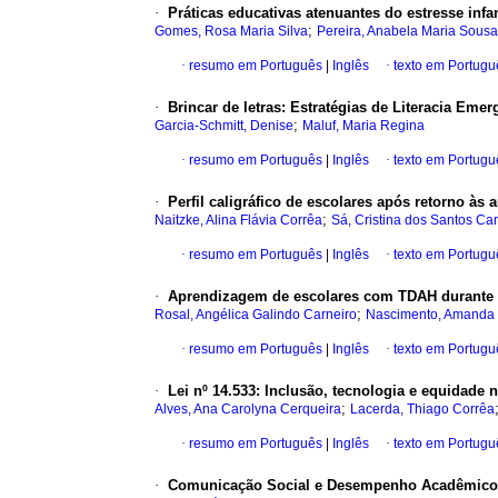
·
Práticas educativas atenuantes do estresse infa
;
Gomes, Rosa Maria Silva
Pereira, Anabela Maria Sousa
·
resumo em Português
|
Inglês
·
texto em Portugu
·
Brincar de letras: Estratégias de Literacia Eme
;
Garcia-Schmitt, Denise
Maluf, Maria Regina
·
resumo em Português
|
Inglês
·
texto em Portugu
·
Perfil caligráfico de escolares após retorno às
;
Naitzke, Alina Flávia Corrêa
Sá, Cristina dos Santos Ca
·
resumo em Português
|
Inglês
·
texto em Portugu
·
Aprendizagem de escolares com TDAH durante 
;
Rosal, Angélica Galindo Carneiro
Nascimento, Amanda 
·
resumo em Português
|
Inglês
·
texto em Portugu
·
Lei nº 14.533: Inclusão, tecnologia e equidade
;
Alves, Ana Carolyna Cerqueira
Lacerda, Thiago Corrêa
·
resumo em Português
|
Inglês
·
texto em Portugu
·
Comunicação Social e Desempenho Acadêmico e