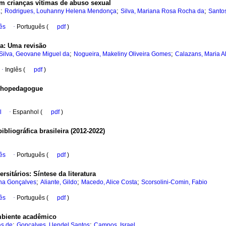
om crianças vítimas de abuso sexual
;
;
;
a
Rodrigues, Louhanny Helena Mendonça
Silva, Mariana Rosa Rocha da
Santos
ês
·
Português (
pdf
)
ia: Uma revisão
;
;
Silva, Geovane Miguel da
Nogueira, Makeliny Oliveira Gomes
Calazans, Maria A
·
Inglês (
pdf
)
ychopedagogue
l
·
Espanhol (
pdf
)
bliográfica brasileira (2012-2022)
ês
·
Português (
pdf
)
sitários: Síntese da literatura
;
;
;
ina Gonçalves
Aliante, Gildo
Macedo, Alice Costa
Scorsolini-Comin, Fabio
ês
·
Português (
pdf
)
mbiente acadêmico
;
;
as de
Gonçalves, Uendel Santos
Campos, Israel