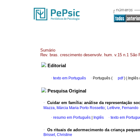
Sumário
Rev. bras. crescimento desenvolv. hum. v.15 n.1 São 
Editorial
·
texto em Português
·
Português (
pdf
) | Inglês
Pesquisa Original
·
Cuidar em família
:
análise da representação soc
;
Mazza, Márcia Maria Porto Rossetto
Lefèvre, Fernando
·
resumo em Português
|
Inglês
·
texto em Portugu
·
Os rituais de adormecimento da criança peque
Brisset, Christine