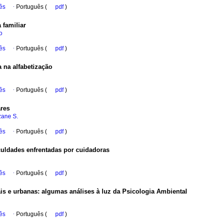
ês
·
Português (
pdf
)
 familiar
o
ês
·
Português (
pdf
)
 na alfabetização
ês
·
Português (
pdf
)
ares
zane S.
ês
·
Português (
pdf
)
culdades enfrentadas por cuidadoras
ês
·
Português (
pdf
)
ais e urbanas
:
algumas análises à luz da Psicologia Ambiental
ês
·
Português (
pdf
)