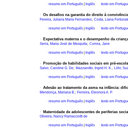
·
resumo em Português
|
Inglês
·
texto em Portugu
·
Os desafios na garantia do direito à convivência
;
Pereira, Juliana Maria Fernandes
Costa, Liana Fortunat
·
resumo em Português
|
Inglês
·
texto em Portugu
·
Expectativa materna e o desempenho da criança
;
Serra, Maria José de Mesquita
Correa, Jane
·
resumo em Português
|
Inglês
·
texto em Portugu
·
Promoção de habilidades sociais em pré-escol
;
;
Salvo, Caroline G. De
Mazzarotto, Ingrid H. K.
Löhr, Su
·
resumo em Português
|
Inglês
·
texto em Portugu
·
Adesão ao tratamento da asma na infância: difi
;
Mendonça, Mariana B.
Ferreira, Eleonora A. P.
·
resumo em Português
|
Inglês
·
texto em Portugu
·
Maternidade de adolescentes de periferias soci
Oliveira, Nancy Ramacciotti de
·
resumo em Português
|
Inglês
·
texto em Portugu