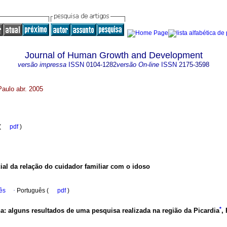
Journal of Human Growth and Development
versão impressa
ISSN
0104-1282
versão On-line
ISSN
2175-3598
Paulo abr. 2005
 (
pdf
)
ial da relação do cuidador familiar com o idoso
ês
·
Português (
pdf
)
*
na
:
alguns resultados de uma pesquisa realizada na região da Picardia
,