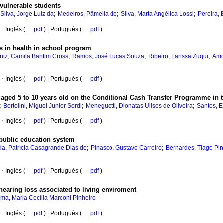
vulnerable students
;
;
;
;
Silva, Jorge Luiz da
Medeiros, Pâmella de
Silva, Marta Angélica Lossi
Pereira, 
·
Inglés (
pdf
) | Portugués (
pdf
)
s in health in school program
;
;
;
niz, Camila Bantim Cross
Ramos, José Lucas Souza
Ribeiro, Larissa Zuqui
Amo
·
Inglés (
pdf
) | Portugués (
pdf
)
n aged 5 to 10 years old on the Conditional Cash Transfer Programme in t
;
;
;
Bortolini, Miguel Junior Sordi
Meneguetti, Dionatas Ulises de Oliveira
Santos, E
·
Inglés (
pdf
) | Portugués (
pdf
)
 public education system
;
;
da, Patrícia Casagrande Dias de
Pinasco, Gustavo Carreiro
Bernardes, Tiago Pi
·
Inglés (
pdf
) | Portugués (
pdf
)
 hearing loss associated to living enviroment
ima, Maria Cecília Marconi Pinheiro
·
Inglés (
pdf
) | Portugués (
pdf
)