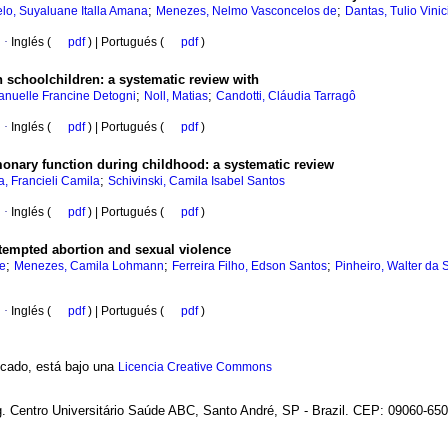
;
;
lo, Suyaluane Italla Amana
Menezes, Nelmo Vasconcelos de
Dantas, Tulio Vini
·
Inglés (
pdf
) | Portugués (
pdf
)
in schoolchildren
:
a systematic review with
;
;
anuelle Francine Detogni
Noll, Matias
Candotti, Cláudia Tarragô
·
Inglés (
pdf
) | Portugués (
pdf
)
onary function during childhood
:
a systematic review
;
, Francieli Camila
Schivinski, Camila Isabel Santos
·
Inglés (
pdf
) | Portugués (
pdf
)
ttempted abortion and sexual violence
;
;
;
de
Menezes, Camila Lohmann
Ferreira Filho, Edson Santos
Pinheiro, Walter da S
·
Inglés (
pdf
) | Portugués (
pdf
)
ficado, está bajo una
Licencia Creative Commons
g. Centro Universitário Saúde ABC, Santo André, SP - Brazil. CEP: 09060-650