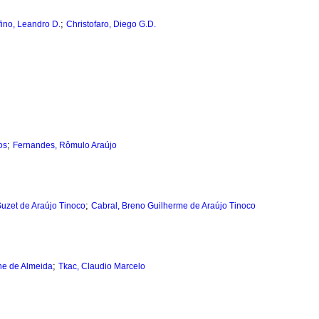
;
fino, Leandro D.
Christofaro, Diego G.D.
;
os
Fernandes, Rômulo Araújo
;
Suzet de Araújo Tinoco
Cabral, Breno Guilherme de Araújo Tinoco
;
ne de Almeida
Tkac, Claudio Marcelo