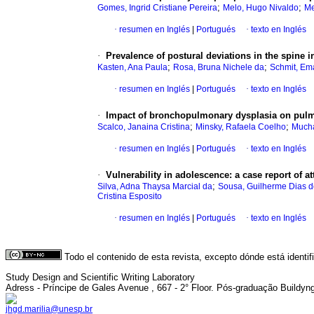
;
;
Gomes, Ingrid Cristiane Pereira
Melo, Hugo Nivaldo
Me
·
resumen en Inglés
|
Portugués
·
texto en Inglés
·
Prevalence of postural deviations in the spine 
;
;
Kasten, Ana Paula
Rosa, Bruna Nichele da
Schmit, Em
·
resumen en Inglés
|
Portugués
·
texto en Inglés
·
Impact of bronchopulmonary dysplasia on pulm
;
;
Scalco, Janaina Cristina
Minsky, Rafaela Coelho
Mucha
·
resumen en Inglés
|
Portugués
·
texto en Inglés
·
Vulnerability in adolescence
:
a case report of a
;
Silva, Adna Thaysa Marcial da
Sousa, Guilherme Dias 
Cristina Esposito
·
resumen en Inglés
|
Portugués
·
texto en Inglés
Todo el contenido de esta revista, excepto dónde está identi
Study Design and Scientific Writing Laboratory
Adress - Príncipe de Gales Avenue , 667 - 2° Floor. Pós-graduação Buildyn
jhgd.marilia@unesp.br