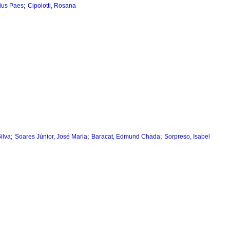
;
cius Paes
Cipolotti, Rosana
;
;
;
ilva
Soares Júnior, José Maria
Baracat, Edmund Chada
Sorpreso, Isabel