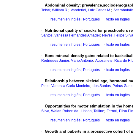
·
Abdominal obesity
:
prevalence,sociodemographic
;
;
Tebar, William R.
Vanderlei, Luiz Carlos M.
Scarabotollo
·
resumen en Inglés
|
Portugués
·
texto en Inglés
·
Nutritional quality of snacks for preschoolers 
;
Santos, Vanessa Fernandes Amadei
Neves, Felipe Silv
·
resumen en Inglés
|
Portugués
·
texto en Inglés
·
Bone mineral density gains related to basketball
;
Rodrigues Júnior, Mário Antônio
Agostinete, Ricardo Ri
·
resumen en Inglés
|
Portugués
·
texto en Inglés
·
Relationship between skeletal age, hormonal ma
;
Pinto, Vanessa Carla Monteiro
dos Santos, Petrus Gant
·
resumen en Inglés
|
Portugués
·
texto en Inglés
·
Opportunities for motor stimulation in the hom
;
;
Silva, Walan Robert da
Lisboa, Tailine
Ferrari, Elisa Pi
·
resumen en Inglés
|
Portugués
·
texto en Inglés
·
Growth and puberty in a prospective cohort of p