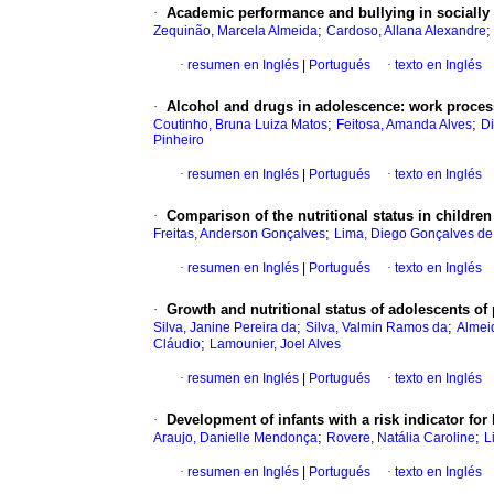
·
Academic performance and bullying in socially 
;
Zequinão, Marcela Almeida
Cardoso, Allana Alexandre
·
resumen en Inglés
|
Portugués
·
texto en Inglés
·
Alcohol and drugs in adolescence
:
work proces
;
;
Coutinho, Bruna Luiza Matos
Feitosa, Amanda Alves
Di
Pinheiro
·
resumen en Inglés
|
Portugués
·
texto en Inglés
·
Comparison of the nutritional status in childre
;
Freitas, Anderson Gonçalves
Lima, Diego Gonçalves de
·
resumen en Inglés
|
Portugués
·
texto en Inglés
·
Growth and nutritional status of adolescents of
;
;
Silva, Janine Pereira da
Silva, Valmin Ramos da
Almei
;
Cláudio
Lamounier, Joel Alves
·
resumen en Inglés
|
Portugués
·
texto en Inglés
·
Development of infants with a risk indicator for
;
;
Araujo, Danielle Mendonça
Rovere, Natália Caroline
L
·
resumen en Inglés
|
Portugués
·
texto en Inglés