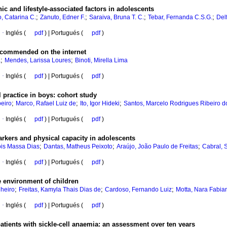
 and lifestyle-associated factors in adolescents
;
;
;
;
, Catarina C.
Zanuto, Edner F.
Saraiva, Bruna T. C.
Tebar, Fernanda C.S.G.
Del
·
Inglés (
pdf
) | Portugués (
pdf
)
recommended on the internet
;
;
a
Mendes, Larissa Loures
Binoti, Mirella Lima
·
Inglés (
pdf
) | Portugués (
pdf
)
 practice in boys
:
cohort study
;
;
;
beiro
Marco, Rafael Luiz de
Ito, Igor Hideki
Santos, Marcelo Rodrigues Ribeiro d
·
Inglés (
pdf
) | Portugués (
pdf
)
rkers and physical capacity in adolescents
;
;
;
ois Massa Dias
Dantas, Matheus Peixoto
Araújo, João Paulo de Freitas
Cabral, 
·
Inglés (
pdf
) | Portugués (
pdf
)
e environment of children
;
;
;
nheiro
Freitas, Kamyla Thais Dias de
Cardoso, Fernando Luiz
Motta, Nara Fabia
·
Inglés (
pdf
) | Portugués (
pdf
)
atients with sickle-cell anaemia
:
an assessment over ten years