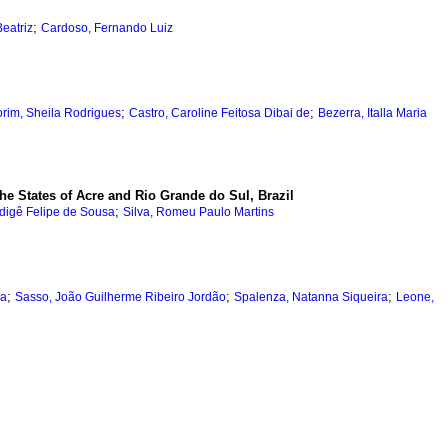
;
Beatriz
Cardoso, Fernando Luiz
;
;
rim, Sheila Rodrigues
Castro, Caroline Feitosa Dibai de
Bezerra, Italla Maria
he States of Acre and Rio Grande do Sul, Brazil
;
digê Felipe de Sousa
Silva, Romeu Paulo Martins
;
;
;
na
Sasso, João Guilherme Ribeiro Jordão
Spalenza, Natanna Siqueira
Leone,