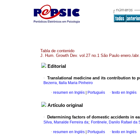
Tabla de contenido
J. Hum. Growth Dev. vol.27 no.1 São Paulo enero./abr
Editorial
·
Translational medicine and its contribution to p
Bezerra, Italla Maria Pinheiro
·
resumen en Inglés
|
Portugués
·
texto en Inglés
Artículo original
·
Determining factors of domestic accidents in ea
;
Silva, Manalde Ferreira da
Fontinele, Danilo Rafael da 
·
resumen en Inglés
|
Portugués
·
texto en Inglés