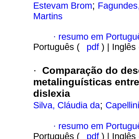
;
Estevam Brom
Fagundes
Martins
·
resumo em Portugu
Português (
pdf
) | Inglês
·
Comparação do des
metalinguísticas entr
dislexia
;
Silva, Cláudia da
Capellin
·
resumo em Portugu
Português (
pdf
) | Inglês