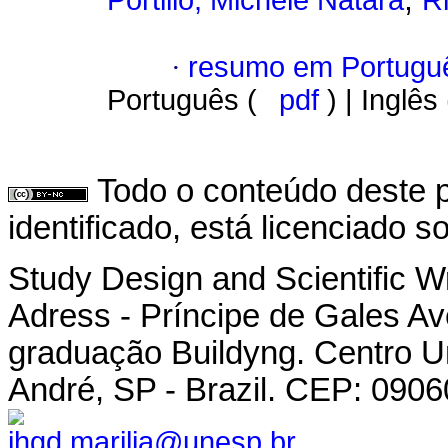
Portilio, Michele Natara
Ri
·
resumo em Portugu
Português (
pdf
) | Inglês
Todo o conteúdo deste p
identificado, está licenciado 
Study Design and Scientific Wr
Adress - Príncipe de Gales Ave
graduação Buildyng. Centro U
André, SP - Brazil. CEP: 090
jhgd.marilia@unesp.br