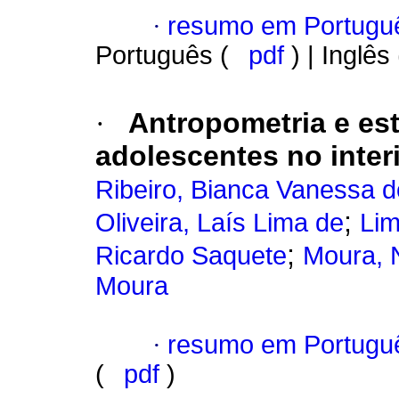
·
resumo em Portugu
Português (
pdf
) | Inglês
·
Antropometria e esti
adolescentes no inter
Ribeiro, Bianca Vanessa 
;
Oliveira, Laís Lima de
Lim
;
Ricardo Saquete
Moura, N
Moura
·
resumo em Portugu
(
pdf
)