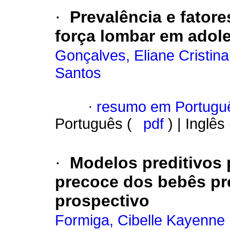
·
Prevalência e fator
força lombar em adol
Gonçalves, Eliane Cristin
Santos
·
resumo em Portugu
Português (
pdf
) | Inglês
·
Modelos preditivos
precoce dos bebês p
prospectivo
Formiga, Cibelle Kayenne 