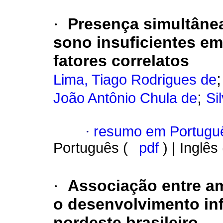
·
Presença simultâne
sono insuficientes em
fatores correlatos
Lima, Tiago Rodrigues de
;
João Antônio Chula de
Si
·
resumo em Portugu
Português (
pdf
) | Inglês
·
Associação entre am
o desenvolvimento infa
nordeste brasileiro