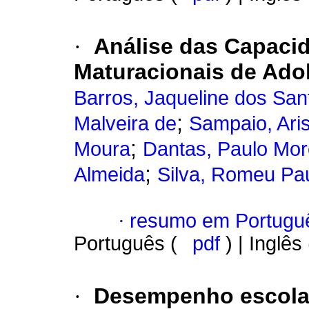
·
Análise das Capaci
Maturacionais de Ado
Barros, Jaqueline dos San
;
Malveira de
Sampaio, Ari
;
Moura
Dantas, Paulo More
;
Almeida
Silva, Romeu Pau
·
resumo em Portugu
Português (
pdf
) | Inglês
·
Desempenho escola