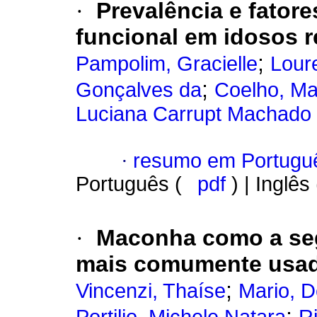
·
Prevalência e fator
funcional em idosos re
;
Pampolim, Gracielle
Lour
;
Gonçalves da
Coelho, Ma
Luciana Carrupt Machado
·
resumo em Portugu
Português (
pdf
) | Inglês
·
Maconha como a seg
mais comumente usad
;
Vincenzi, Thaíse
Mario, 
;