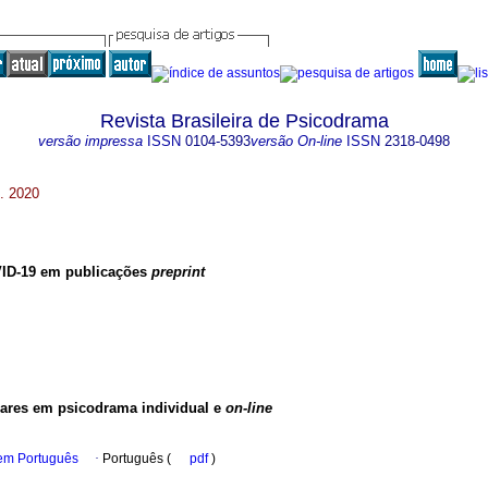
Revista Brasileira de Psicodrama
versão impressa
ISSN
0104-5393
versão On-line
ISSN
2318-0498
. 2020
VID-19 em publicações
preprint
ares em psicodrama individual e
on-line
 em Português
·
Português (
pdf
)