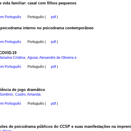
 vida familiar: casal com filhos pequenos
 em Português
·
Português (
pdf
)
 e psicodrama interno no psicodrama contemporâneo
 em Português
·
Português (
pdf
)
 COVID-19
;
Janaína Cristina
Aguiar, Alexandre de Oliveira e
 em Português
·
Português (
pdf
)
iência de jogo dramático
;
 Sombrio
Castro, Amanda
 em Português
·
Português (
pdf
)
essões de psicodrama públicos do CCSP e suas manifestações na impren