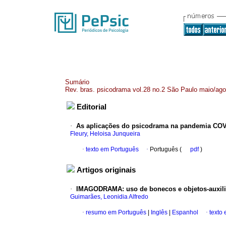
Sumário
Rev. bras. psicodrama vol.28 no.2 São Paulo maio/ago
Editorial
·
As aplicações do psicodrama na pandemia CO
Fleury, Heloisa Junqueira
·
texto em Português
·
Português (
pdf
)
Artigos originais
·
IMAGODRAMA: uso de bonecos e objetos-auxili
Guimarães, Leonidia Alfredo
·
resumo em Português
|
Inglês
|
Espanhol
·
texto