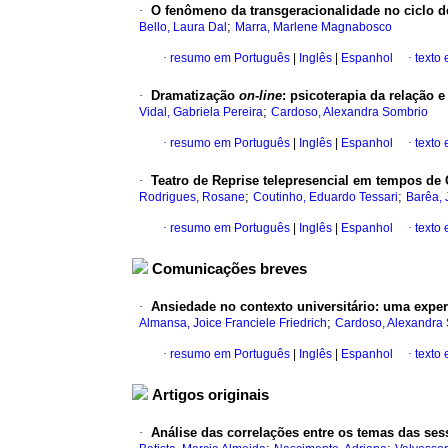
·
O fenômeno da transgeracionalidade no ciclo de
;
Bello, Laura Dal
Marra, Marlene Magnabosco
·
resumo em Português
|
Inglês
|
Espanhol
·
texto
·
Dramatização
on-line
: psicoterapia da relação
;
Vidal, Gabriela Pereira
Cardoso, Alexandra Sombrio
·
resumo em Português
|
Inglês
|
Espanhol
·
texto
·
Teatro de Reprise telepresencial em tempos de
;
;
Rodrigues, Rosane
Coutinho, Eduardo Tessari
Barêa, 
·
resumo em Português
|
Inglês
|
Espanhol
·
texto
Comunicações breves
·
Ansiedade no contexto universitário: uma exper
;
Almansa, Joice Franciele Friedrich
Cardoso, Alexandra
·
resumo em Português
|
Inglês
|
Espanhol
·
texto
Artigos originais
·
Análise das correlações entre os temas das s