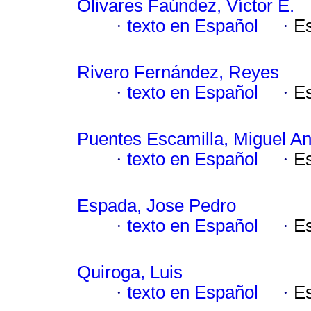
Olivares Faúndez, Víctor E.
·
texto en Español
·
E
Rivero Fernández, Reyes
·
texto en Español
·
E
Puentes Escamilla, Miguel A
·
texto en Español
·
E
Espada, Jose Pedro
·
texto en Español
·
E
Quiroga, Luis
·
texto en Español
·
E