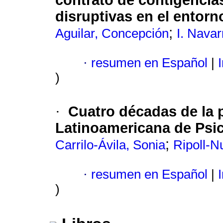
contrato de contigencia
disruptivas en el entorn
;
Aguilar, Concepción
I. Navar
·
resumen en Español
|
I
)
Cuatro décadas de la p
·
Latinoamericana de Psi
;
Carrilo-Ávila, Sonia
Ripoll-N
·
resumen en Español
|
I
)