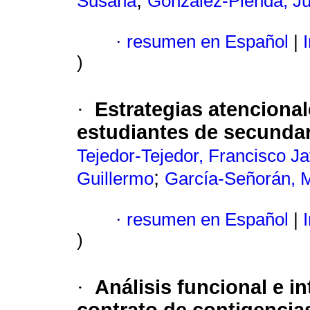
;
Susana
González-Pienda, Jul
·
resumen en Español
|
I
)
Estrategias atenciona
·
estudiantes de secundar
Tejedor-Tejedor, Francisco Ja
;
Guillermo
García-Señorán, M
·
resumen en Español
|
I
)
Análisis funcional e i
·