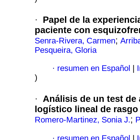
Papel de la experienci
·
paciente con esquizofre
;
Senra-Rivera, Carmen
Arrib
Pesqueira, Gloria
·
resumen en Español
|
I
)
Análisis de un test de
·
logístico lineal de rasgo
;
Romero-Martinez, Sonia J.
P
·
resumen en Español
|
I