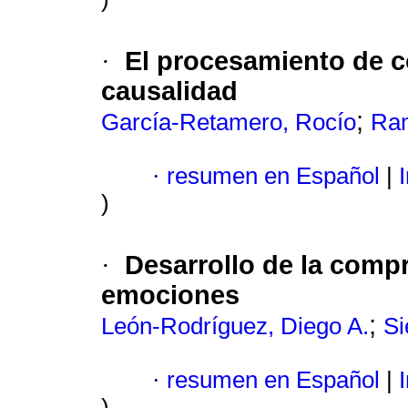
El procesamiento de c
·
causalidad
;
García-Retamero, Rocío
Ra
·
resumen en Español
|
I
)
Desarrollo de la comp
·
emociones
;
León-Rodríguez, Diego A.
Si
·
resumen en Español
|
I
)