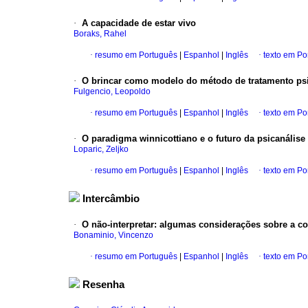
·
A capacidade de estar vivo
Boraks, Rahel
·
resumo em Português
|
Espanhol
|
Inglês
·
texto em Po
·
O brincar como modelo do método de tratamento psi
Fulgencio, Leopoldo
·
resumo em Português
|
Espanhol
|
Inglês
·
texto em Po
·
O paradigma winnicottiano e o futuro da psicanálise
Loparic, Zeljko
·
resumo em Português
|
Espanhol
|
Inglês
·
texto em Po
Intercâmbio
·
O não-interpretar
:
algumas considerações sobre a con
Bonaminio, Vincenzo
·
resumo em Português
|
Espanhol
|
Inglês
·
texto em Po
Resenha