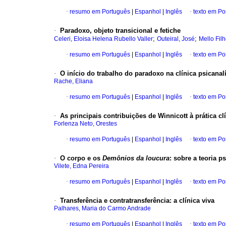
·
resumo em Português
|
Espanhol
|
Inglês
·
texto em Po
·
Paradoxo
, objeto transicional e fetiche
;
;
Celeri, Eloisa Helena Rubello Valler
Outeiral, José
Mello Filh
·
resumo em Português
|
Espanhol
|
Inglês
·
texto em Po
·
O início do trabalho do paradoxo na clínica psicanalí
Rache, Eliana
·
resumo em Português
|
Espanhol
|
Inglês
·
texto em Po
·
As principais contribuições de Winnicott à prática cl
Forlenza Neto, Orestes
·
resumo em Português
|
Espanhol
|
Inglês
·
texto em Po
·
O corpo e os
Demônios da loucura
:
sobre a teoria p
Vilete, Edna Pereira
·
resumo em Português
|
Espanhol
|
Inglês
·
texto em Po
·
Transferência e contratransferência
:
a clínica viva
Palhares, Maria do Carmo Andrade
·
resumo em Português
|
Espanhol
|
Inglês
·
texto em Po