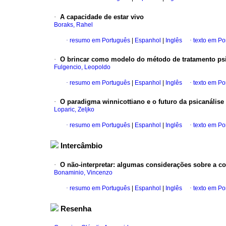
·
A capacidade de estar vivo
Boraks, Rahel
·
resumo em Português
|
Espanhol
|
Inglês
·
texto em Po
·
O brincar como modelo do método de tratamento psi
Fulgencio, Leopoldo
·
resumo em Português
|
Espanhol
|
Inglês
·
texto em Po
·
O paradigma winnicottiano e o futuro da psicanálise
Loparic, Zeljko
·
resumo em Português
|
Espanhol
|
Inglês
·
texto em Po
Intercâmbio
·
O não-interpretar
:
algumas considerações sobre a con
Bonaminio, Vincenzo
·
resumo em Português
|
Espanhol
|
Inglês
·
texto em Po
Resenha