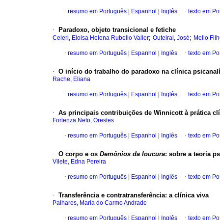
·
resumo em Português
|
Espanhol
|
Inglês
·
texto em Po
·
Paradoxo
, objeto transicional e fetiche
;
;
Celeri, Eloisa Helena Rubello Valler
Outeiral, José
Mello Filh
·
resumo em Português
|
Espanhol
|
Inglês
·
texto em Po
·
O início do trabalho do paradoxo na clínica psicanalí
Rache, Eliana
·
resumo em Português
|
Espanhol
|
Inglês
·
texto em Po
·
As principais contribuições de Winnicott à prática cl
Forlenza Neto, Orestes
·
resumo em Português
|
Espanhol
|
Inglês
·
texto em Po
·
O corpo e os
Demônios da loucura
:
sobre a teoria p
Vilete, Edna Pereira
·
resumo em Português
|
Espanhol
|
Inglês
·
texto em Po
·
Transferência e contratransferência
:
a clínica viva
Palhares, Maria do Carmo Andrade
·
resumo em Português
|
Espanhol
|
Inglês
·
texto em Po