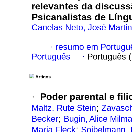
relevantes da discus
Psicanalistas de Líng
Canelas Neto, José Marti
·
resumo em Portugu
Português
·
Português 
Artigos
·
Poder parental e fili
;
Maltz, Rute Stein
Zavasch
;
Becker
Bugin, Alice Milm
;
Maria Fleck
Soibelmann, L