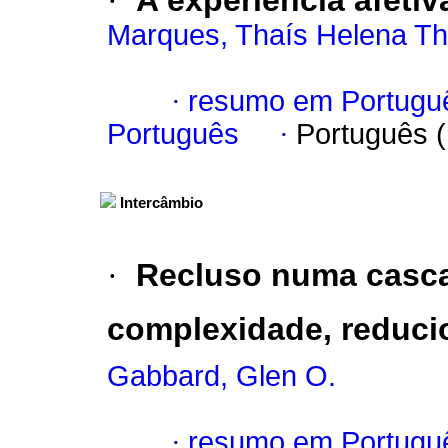
·
A experiência afeti
Marques, Thaís Helena T
·
resumo em Portugu
Português
·
Português 
Intercâmbio
·
Recluso numa casca
complexidade, reducion
Gabbard, Glen O.
·
resumo em Portugu