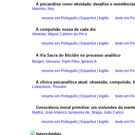
·
A psicanálise como atividade
:
desafios e resistência
Marinho, Ney
·
resumo em Português
|
Espanhol
|
Inglês
·
texto em Po
·
A compulsão nossa de cada dia
Almeida, Miguel Calmon du Pin e
·
resumo em Português
|
Espanhol
|
Inglês
·
texto em Po
·
A Via Sacra do filicídio no processo analítico
;
Borges, Giovana
Paim Filho, Ignácio A.
·
resumo em Português
|
Espanhol
|
Inglês
·
texto em Po
·
A clínica psicanalítica atual
:
obsessão, compulsão, f
Lowenkron, Theodor
·
resumo em Português
|
Espanhol
|
Inglês
·
texto em Po
·
Consciência moral primitiva
:
um vislumbre da mente
;
Mattos, José Américo Junqueira de
Braga, João Carlos
·
resumo em Português
|
Espanhol
|
Inglês
·
texto em Po
Intercâmbio