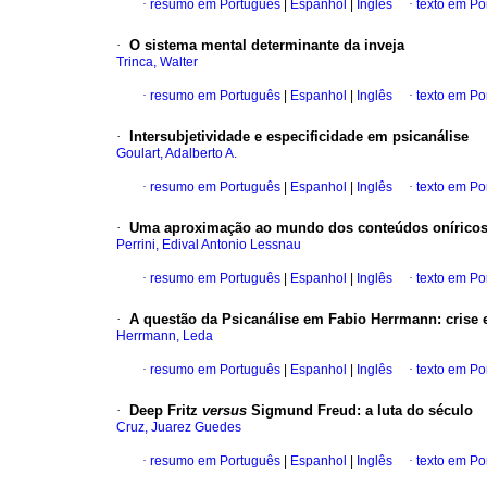
·
resumo em Português
|
Espanhol
|
Inglês
·
texto em Po
·
O sistema mental determinante da inveja
Trinca, Walter
·
resumo em Português
|
Espanhol
|
Inglês
·
texto em Po
·
Intersubjetividade e especificidade em psicanálise
Goulart, Adalberto A.
·
resumo em Português
|
Espanhol
|
Inglês
·
texto em Po
·
Uma aproximação ao mundo dos conteúdos oníricos 
Perrini, Edival Antonio Lessnau
·
resumo em Português
|
Espanhol
|
Inglês
·
texto em Po
·
A questão da Psicanálise em Fabio Herrmann
:
crise 
Herrmann, Leda
·
resumo em Português
|
Espanhol
|
Inglês
·
texto em Po
·
Deep Fritz
versus
Sigmund Freud
:
a luta do século
Cruz, Juarez Guedes
·
resumo em Português
|
Espanhol
|
Inglês
·
texto em Po