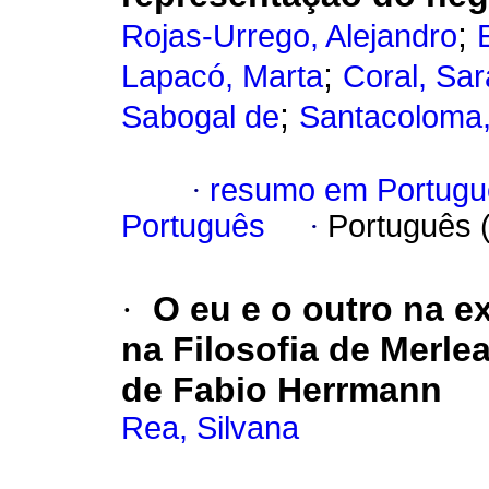
;
Rojas-Urrego, Alejandro
;
Lapacó, Marta
Coral, Sar
;
Sabogal de
Santacoloma,
·
resumo em Portugu
Português
·
Português 
·
O eu e o outro na e
na Filosofia de Merl
de Fabio Herrmann
Rea, Silvana