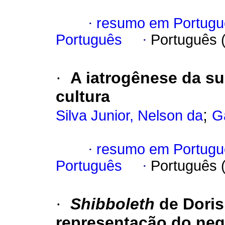
·
resumo em Portugu
Português
·
Português 
·
A iatrogênese da s
cultura
;
Silva Junior, Nelson da
G
·
resumo em Portugu
Português
·
Português 
·
Shibboleth
de Doris
representação do neg