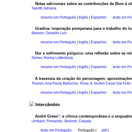
·
Notas adicionais sobre as contribuições de Bion à o
Salvitti, Adriana
·
resumo em Português
|
Inglês
|
Espanhol
·
texto em Po
·
Gradiva
:
inspiração pompeiana para o trabalho do lu
Barison, Osvaldo Luís
·
resumo em Português
|
Inglês
|
Espanhol
·
texto em Po
·
Dor e sofrimento psíquico
:
uma reflexão sobre as re
Semer, Norma Lottenberg
·
resumo em Português
|
Inglês
|
Espanhol
·
texto em Po
·
A travessia da criação do personagem
:
aproximações 
;
Thones, Ana Paula Bellochio
Rosa Jr, Norton Cezar Dal Follo
·
resumo em Português
|
Inglês
|
Espanhol
·
texto em Po
Intercâmbio
1
·
André Green
:
a clínica contemporânea e o enquadre 
;
Urribarri, Fernando
Berliner, Claudia
·
texto em Português
·
Português (
pdf
)