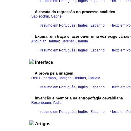
·
resumo em Português
|
Inglês
|
Espanhol
·
texto em Po
·
A escuta da regressão no processo analítico
Sapisochin, Gabriel
·
resumo em Português
|
Inglês
|
Espanhol
·
texto em Po
·
Exumar um traço e fazer ouvir uma voz exige várias
;
Altounian, Janine
Berliner, Claudia
·
resumo em Português
|
Inglês
|
Espanhol
·
texto em Po
Interface
·
A prova pela imagem
;
Didi-Huberman, Georges
Berliner, Claudia
·
resumo em Português
|
Inglês
|
Espanhol
·
texto em Po
·
Invenção e memória na antropofagia oswaldiana
Rosenbaum, Yudith
·
resumo em Português
|
Inglês
|
Espanhol
·
texto em Po
Artigos