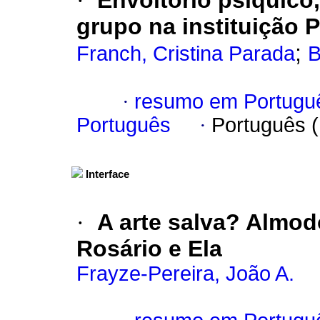
·
Envoltório psíquico,
grupo na instituição 
;
Franch, Cristina Parada
B
·
resumo em Portugu
Português
·
Português 
Interface
·
A arte salva? Almod
Rosário e Ela
Frayze-Pereira, João A.