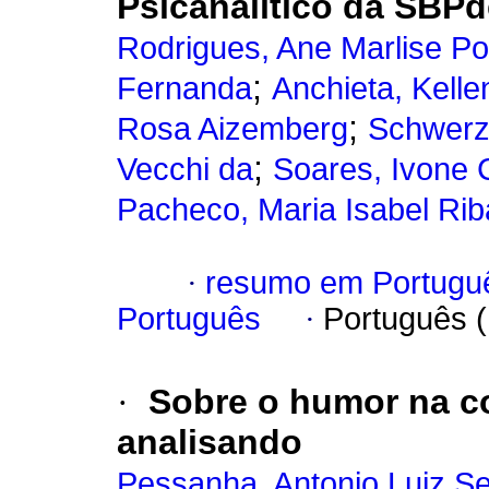
Psicanalítico da SBP
Rodrigues, Ane Marlise Po
;
Fernanda
Anchieta, Kelle
;
Rosa Aizemberg
Schwerz,
;
Vecchi da
Soares, Ivone 
Pacheco, Maria Isabel Rib
·
resumo em Portugu
Português
·
Português 
·
Sobre o humor na co
analisando
Pessanha, Antonio Luiz S