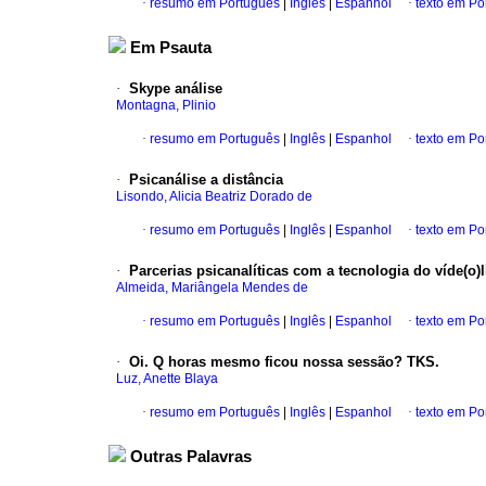
·
resumo em Português
|
Inglês
|
Espanhol
·
texto em Po
Em Psauta
·
Skype análise
Montagna, Plinio
·
resumo em Português
|
Inglês
|
Espanhol
·
texto em Po
·
Psicanálise a distância
Lisondo, Alicia Beatriz Dorado de
·
resumo em Português
|
Inglês
|
Espanhol
·
texto em Po
·
Parcerias psicanalíticas com a tecnologia do víde(o)l
Almeida, Mariângela Mendes de
·
resumo em Português
|
Inglês
|
Espanhol
·
texto em Po
·
Oi. Q horas mesmo ficou nossa sessão? TKS.
Luz, Anette Blaya
·
resumo em Português
|
Inglês
|
Espanhol
·
texto em Po
Outras Palavras