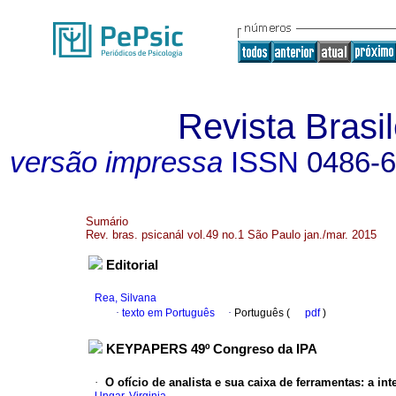
Revista Brasil
versão impressa
ISSN
0486-
Sumário
Rev. bras. psicanál vol.49 no.1 São Paulo jan./mar. 2015
Editorial
Rea, Silvana
·
texto em Português
·
Português (
pdf
)
KEYPAPERS 49º Congreso da IPA
·
O ofício de analista e sua caixa de ferramentas
:
a int