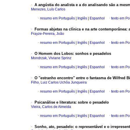
·
A angústia do analista e a do analisando são a mes
Menezes, Luís Carlos
·
resumo em Português
|
Inglês
|
Espanhol
·
texto em Po
·
Formas abjetas na clínica e na arte contemporânea
:
Frayze-Pereira, João
·
resumo em Português
|
Inglês
|
Espanhol
·
texto em Po
·
O Homem dos Lobos
:
sonhos e pesadelos
Mondrzak, Viviane Sprinz
·
resumo em Português
|
Inglês
|
Espanhol
·
texto em Po
·
O "estranho encontro" entre o fantasma de Wilfred B
Filho, Luiz Carlos Uchôa Junqueira
·
resumo em Português
|
Inglês
|
Espanhol
·
texto em Po
·
Psicanálise e literatura
:
sobre o pesadelo
Vieira, Carlos de Almeida
·
resumo em Português
|
Inglês
|
Espanhol
·
texto em Po
·
Sonho, ato, pesadelo
:
o representável e o irrepresen