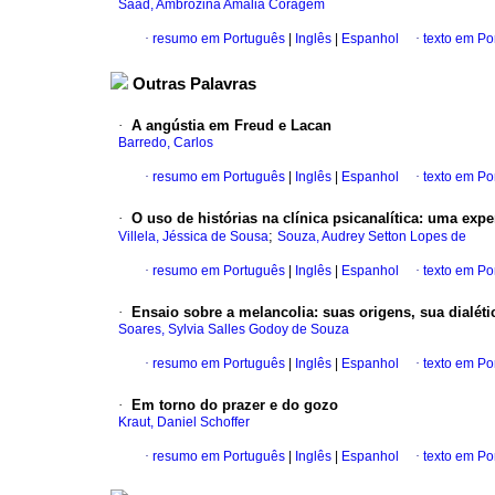
Saad, Ambrozina Amália Coragem
·
resumo em Português
|
Inglês
|
Espanhol
·
texto em Po
Outras Palavras
·
A angústia em Freud e Lacan
Barredo, Carlos
·
resumo em Português
|
Inglês
|
Espanhol
·
texto em Po
·
O uso de histórias na clínica psicanalítica
:
uma exper
;
Villela, Jéssica de Sousa
Souza, Audrey Setton Lopes de
·
resumo em Português
|
Inglês
|
Espanhol
·
texto em Po
·
Ensaio sobre a melancolia
:
suas origens, sua dialét
Soares, Sylvia Salles Godoy de Souza
·
resumo em Português
|
Inglês
|
Espanhol
·
texto em Po
·
Em torno do prazer e do gozo
Kraut, Daniel Schoffer
·
resumo em Português
|
Inglês
|
Espanhol
·
texto em Po