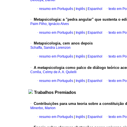
Delouya, Daniel
·
resumo em Português
|
Inglês
|
Espanhol
·
texto em Po
·
Metapsicologia
:
a "pedra angular" que sustenta o edi
Paim Filho, Ignácio Alves
·
resumo em Português
|
Inglês
|
Espanhol
·
texto em Po
·
Metapsicologia, cem anos depois
Schaffa, Sandra Lorenzon
·
resumo em Português
|
Inglês
|
Espanhol
·
texto em Po
·
A metapsicologia como palco de diálogo teórico acerc
Corrêa, Celmy de A. A. Quilelli
·
resumo em Português
|
Inglês
|
Espanhol
·
texto em Po
Trabalhos Premiados
·
Contribuições para uma teoria sobre a constituição 
Minerbo, Marion
·
resumo em Português
|
Inglês
|
Espanhol
·
texto em Po