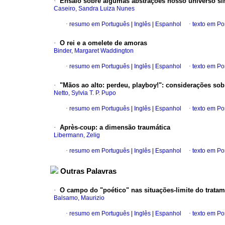
·
Ensaio sobre algumas abstrações nosso universo sim
Caseiro, Sandra Luiza Nunes
·
resumo em Português
|
Inglês
|
Espanhol
·
texto em Po
·
O rei e a omelete de amoras
Binder, Margaret Waddington
·
resumo em Português
|
Inglês
|
Espanhol
·
texto em Po
·
"Mãos ao alto
:
perdeu, playboy!": considerações sobr
Netto, Sylvia T. P. Pupo
·
resumo em Português
|
Inglês
|
Espanhol
·
texto em Po
·
Après-coup
:
a dimensão traumática
Libermann, Zelig
·
resumo em Português
|
Inglês
|
Espanhol
·
texto em Po
Outras Palavras
·
O campo do "poético" nas situações-limite do tratam
Balsamo, Maurizio
·
resumo em Português
|
Inglês
|
Espanhol
·
texto em Po