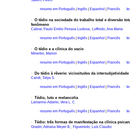
Salem, Pedro
·
resumo em Português
|
Inglês
|
Espanhol
|
Francês
·
te
·
O tédio na sociedade do trabalho total e diversão tot
fenômeno
;
Cabral, Paulo Emilio Pessoa Lustosa
Loffredo, Ana Maria
·
resumo em Português
|
Inglês
|
Espanhol
|
Francês
·
te
·
O tédio e a clínica do vazio
Minerbo, Marion
·
resumo em Português
|
Inglês
|
Espanhol
|
Francês
·
te
·
Do tédio à rêverie
:
vicissitudes da intersubjetividade
Candi, Talya S.
·
resumo em Português
|
Inglês
|
Espanhol
|
Francês
·
te
·
Tédio, luto e melancolia
Lamanno-Adamo, Vera L. C.
·
resumo em Português
|
Inglês
|
Espanhol
|
Francês
·
te
·
Tédio
:
três formas de manifestação na clínica psicana
;
Gradin, Adriana Meyer B.
Figueiredo, Luís Claudio