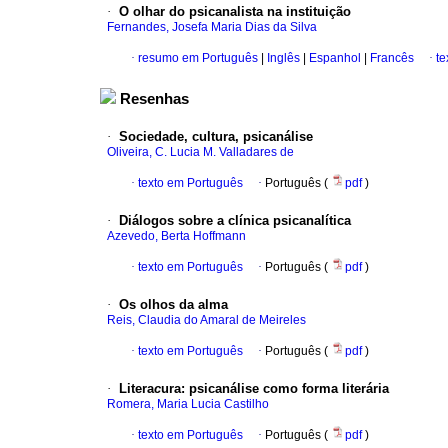
·
O olhar do psicanalista na instituição
Fernandes, Josefa Maria Dias da Silva
·
resumo em Português
|
Inglês
|
Espanhol
|
Francês
·
te
Resenhas
·
Sociedade, cultura, psicanálise
Oliveira, C. Lucia M. Valladares de
·
texto em Português
·
Português (
pdf
)
·
Diálogos sobre a clínica psicanalítica
Azevedo, Berta Hoffmann
·
texto em Português
·
Português (
pdf
)
·
Os olhos da alma
Reis, Claudia do Amaral de Meireles
·
texto em Português
·
Português (
pdf
)
·
Litera
c
ura
:
psicanálise como forma literária
Romera, Maria Lucia Castilho
·
texto em Português
·
Português (
pdf
)