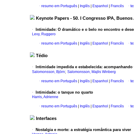
·
resumo em Português
|
Inglês
|
Espanhol
|
Francês
·
te
Keynote Papers - 50. I Congresso IPA, Buenos 
·
Intimidade
:
O dramático e o belo no encontro e des
Levy, Ruggero
·
resumo em Português
|
Inglês
|
Espanhol
|
Francês
·
te
Tédio
·
Intimidade impedida e estabelecida
:
acompanhando um
;
Salomonsson, Björn
Salomonsson, Majlis Winberg
·
resumo em Português
|
Inglês
|
Espanhol
|
Francês
·
te
·
Intimidade
:
o tanque no quarto
Harris, Adrienne
·
resumo em Português
|
Inglês
|
Espanhol
|
Francês
·
te
Interfaces
·
Nostalgia e morte
:
a estratégia romântica para viver