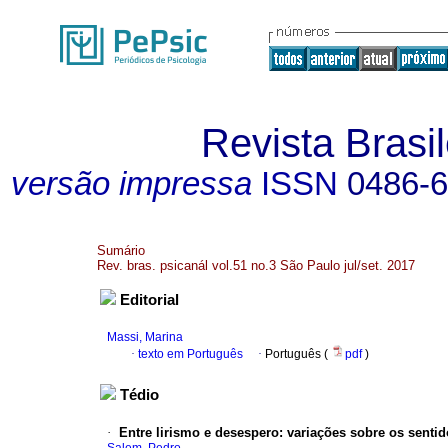
Revista Brasil
versão impressa
ISSN
0486-
Sumário
Rev. bras. psicanál vol.51 no.3 São Paulo jul/set. 2017
Editorial
Massi, Marina
·
texto em Português
·
Português (
pdf
)
Tédio
·
Entre lirismo e desespero
:
variações sobre os sentid