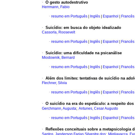
·
O gesto autodestrutivo
Herrmann, Fabio
·
resumo em Português
|
Inglês
|
Espanhol
|
Francês
·
Suicídio
:
em busca do objeto idealizado
Cassorla, Roosevelt
·
resumo em Português
|
Inglês
|
Espanhol
|
Francês
·
Suicídio
:
uma dificuldade na psicanálise
Miodownik, Bernard
·
resumo em Português
|
Inglês
|
Espanhol
|
Francês
·
Além dos limites
:
tentativas de suicídio na ado
Flechner, Silvia
·
resumo em Português
|
Inglês
|
Espanhol
|
Francês
·
O suicídio na era do espetáculo
:
a respeito dos
;
Gerchmann, Augusta
Antunes, Cesar Augusto
·
resumo em Português
|
Inglês
|
Espanhol
|
Francês
·
Reflexões conceituais sobre a metapsicologia d
;
Santos, Janderson Farias Silvestre dos
Migliavacca, Ev