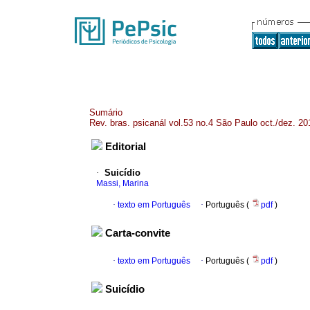
Sumário
Rev. bras. psicanál vol.53 no.4 São Paulo oct./dez. 20
Editorial
·
Suicídio
Massi, Marina
·
texto em Português
·
Português (
pdf
)
Carta-convite
·
texto em Português
·
Português (
pdf
)
Suicídio