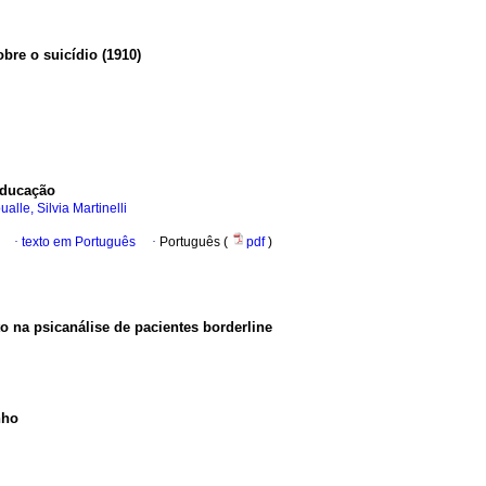
obre o suicídio (1910)
 educação
alle, Silvia Martinelli
·
texto em Português
·
Português (
pdf
)
o na psicanálise de pacientes borderline
nho