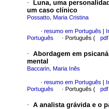
·
Luna, uma personalidad
um caso clínico
Possatto, Maria Cristina
·
resumo em Português
|
I
Português
·
Português (
pd
·
Abordagem em psicanáli
mental
Baccarin, Maria Inês
·
resumo em Português
|
I
Português
·
Português (
pd
·
A analista grávida e o 