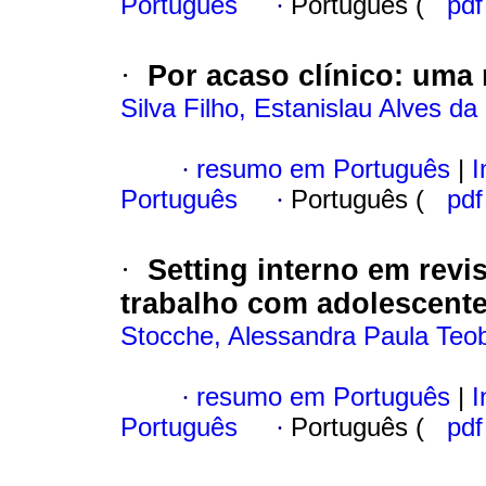
Português
·
Português (
pd
·
Por acaso clínico
:
uma r
Silva Filho, Estanislau Alves da
·
resumo em Português
|
I
Português
·
Português (
pd
·
Setting interno em revi
trabalho com adolescent
Stocche, Alessandra Paula Teo
·
resumo em Português
|
I
Português
·
Português (
pd