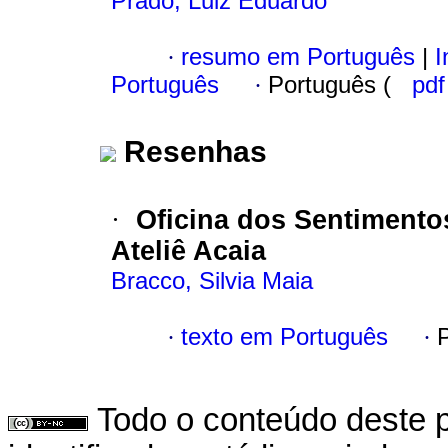
Prado, Luiz Eduardo
·
resumo em Português
|
I
Português
·
Português (
pd
Resenhas
·
Oficina dos Sentimento
Ateliê Acaia
Bracco, Silvia Maia
·
texto em Português
·
Todo o conteúdo deste p