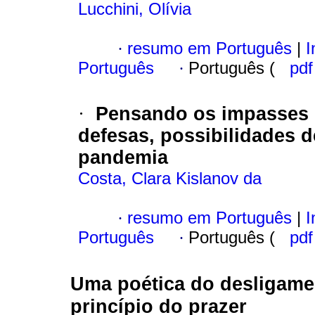
Lucchini, Olívia
·
resumo em Português
|
I
Português
·
Português (
pd
·
Pensando os impasses na
defesas, possibilidades 
pandemia
Costa, Clara Kislanov da
·
resumo em Português
|
I
Português
·
Português (
pd
Uma poética do desligame
princípio do prazer