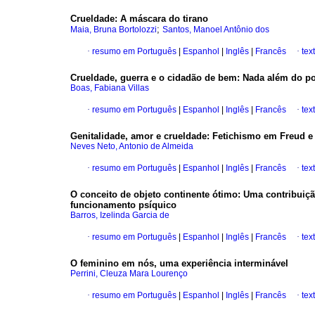
Crueldade: A máscara do tirano
;
Maia, Bruna Bortolozzi
Santos, Manoel Antônio dos
·
resumo em Português
|
Espanhol
|
Inglês
|
Francês
·
tex
Crueldade, guerra e o cidadão de bem: Nada além do po
Boas, Fabiana Villas
·
resumo em Português
|
Espanhol
|
Inglês
|
Francês
·
tex
Genitalidade, amor e crueldade: Fetichismo em Freud e
Neves Neto, Antonio de Almeida
·
resumo em Português
|
Espanhol
|
Inglês
|
Francês
·
tex
O conceito de objeto continente ótimo: Uma contribuiç
funcionamento psíquico
Barros, Izelinda Garcia de
·
resumo em Português
|
Espanhol
|
Inglês
|
Francês
·
tex
O feminino em nós, uma experiência interminável
Perrini, Cleuza Mara Lourenço
·
resumo em Português
|
Espanhol
|
Inglês
|
Francês
·
tex