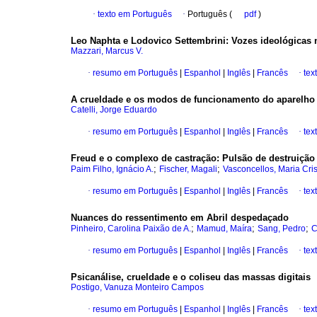
·
texto em Português
·
Português (
pdf
)
Leo Naphta e Lodovico Settembrini: Vozes ideológicas
Mazzari, Marcus V.
·
resumo em Português
|
Espanhol
|
Inglês
|
Francês
·
tex
A crueldade e os modos de funcionamento do aparelho
Catelli, Jorge Eduardo
·
resumo em Português
|
Espanhol
|
Inglês
|
Francês
·
tex
Freud e o complexo de castração: Pulsão de destruição 
;
;
Paim Filho, Ignácio A.
Fischer, Magali
Vasconcellos, Maria Cris
·
resumo em Português
|
Espanhol
|
Inglês
|
Francês
·
tex
Nuances do ressentimento em Abril despedaçado
;
;
;
Pinheiro, Carolina Paixão de A.
Mamud, Maíra
Sang, Pedro
C
·
resumo em Português
|
Espanhol
|
Inglês
|
Francês
·
tex
Psicanálise, crueldade e o coliseu das massas digitais
Postigo, Vanuza Monteiro Campos
·
resumo em Português
|
Espanhol
|
Inglês
|
Francês
·
tex