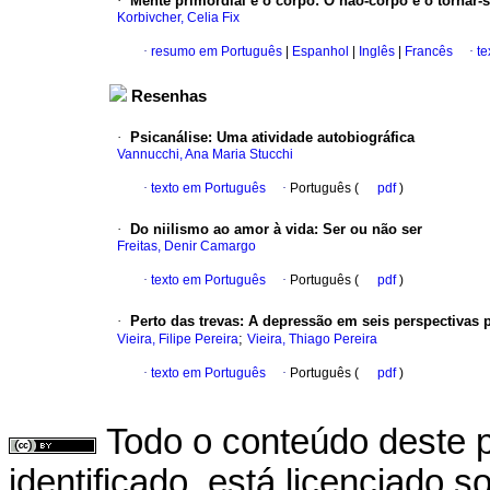
·
Mente primordial e o corpo: O não-corpo e o tornar
Korbivcher, Celia Fix
·
resumo em Português
|
Espanhol
|
Inglês
|
Francês
·
te
Resenhas
·
Psicanálise: Uma atividade autobiográfica
Vannucchi, Ana Maria Stucchi
·
texto em Português
·
Português (
pdf
)
·
Do niilismo ao amor à vida: Ser ou não ser
Freitas, Denir Camargo
·
texto em Português
·
Português (
pdf
)
·
Perto das trevas: A depressão em seis perspectivas p
;
Vieira, Filipe Pereira
Vieira, Thiago Pereira
·
texto em Português
·
Português (
pdf
)
Todo o conteúdo deste p
identificado, está licenciado 