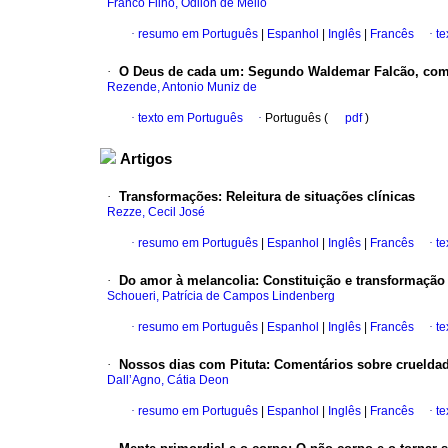
Franco Filho, Odilon de Mello
·
resumo em Português
|
Espanhol
|
Inglês
|
Francês
·
te
·
O Deus de cada um: Segundo Waldemar Falcão, com 
Rezende, Antonio Muniz de
·
texto em Português
·
Português (
pdf
)
Artigos
·
Transformações: Releitura de situações clínicas
Rezze, Cecil José
·
resumo em Português
|
Espanhol
|
Inglês
|
Francês
·
te
·
Do amor à melancolia: Constituição e transformação
Schoueri, Patrícia de Campos Lindenberg
·
resumo em Português
|
Espanhol
|
Inglês
|
Francês
·
te
·
Nossos dias com Pituta: Comentários sobre crueldad
Dall’Agno, Cátia Deon
·
resumo em Português
|
Espanhol
|
Inglês
|
Francês
·
te