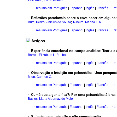
Ceccarelli, Paulo Roberto
·
resumo em Português
|
Espanhol
|
Inglês
|
Francês
·
te
·
Reflexões paradoxais sobre o envelhecer em alguns 
;
Brito, Pedro Vinicius de Souza
Ribeiro, Marina F. R.
·
resumo em Português
|
Espanhol
|
Inglês
|
Francês
·
te
Artigos
·
Experiência emocional no campo analítico: Teoria e 
Barros, Elizabeth L. Rocha
·
resumo em Português
|
Espanhol
|
Inglês
|
Francês
·
te
·
Observação e intuição em psicanálise: Uma perspect
Mion, Carmen C.
·
resumo em Português
|
Espanhol
|
Inglês
|
Francês
·
te
·
Cumé que a gente fica?: Por uma psicanálise à brasil
Bastos, Liana Albernaz de Melo
·
resumo em Português
|
Espanhol
|
Inglês
|
Francês
·
te
·
Silêncio, comunicação e não comunicação