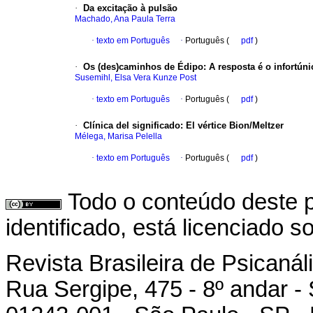
·
Da excitação à pulsão
Machado, Ana Paula Terra
·
texto em Português
·
Português (
pdf
)
·
Os (des)caminhos de Édipo: A resposta é o infortúni
Susemihl, Elsa Vera Kunze Post
·
texto em Português
·
Português (
pdf
)
·
Clínica del significado: El vértice Bion/Meltzer
Mélega, Marisa Pelella
·
texto em Português
·
Português (
pdf
)
Todo o conteúdo deste p
identificado, está licenciado 
Revista Brasileira de Psicanál
Rua Sergipe, 475 - 8º andar -