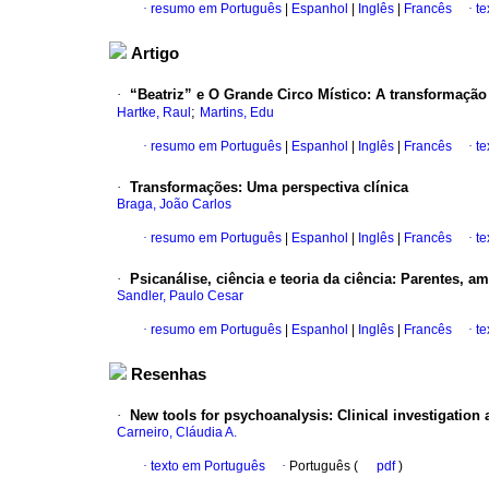
·
resumo em Português
|
Espanhol
|
Inglês
|
Francês
·
te
Artigo
·
“Beatriz” e O Grande Circo Místico: A transformaçã
;
Hartke, Raul
Martins, Edu
·
resumo em Português
|
Espanhol
|
Inglês
|
Francês
·
te
·
Transformações: Uma perspectiva clínica
Braga, João Carlos
·
resumo em Português
|
Espanhol
|
Inglês
|
Francês
·
te
·
Psicanálise, ciência e teoria da ciência: Parentes, 
Sandler, Paulo Cesar
·
resumo em Português
|
Espanhol
|
Inglês
|
Francês
·
te
Resenhas
·
New tools for psychoanalysis: Clinical investigation 
Carneiro, Cláudia A.
·
texto em Português
·
Português (
pdf
)