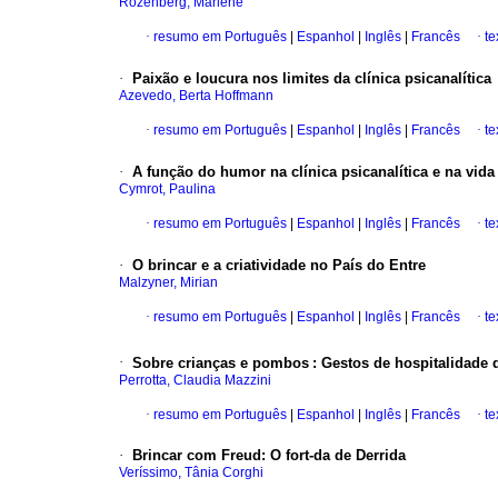
Rozenberg, Marlene
·
resumo em Português
|
Espanhol
|
Inglês
|
Francês
·
te
·
Paixão e loucura nos limites da clínica psicanalítica
Azevedo, Berta Hoffmann
·
resumo em Português
|
Espanhol
|
Inglês
|
Francês
·
te
·
A função do humor na clínica psicanalítica e na vida
Cymrot, Paulina
·
resumo em Português
|
Espanhol
|
Inglês
|
Francês
·
te
·
O brincar e a criatividade no País do Entre
Malzyner, Mirian
·
resumo em Português
|
Espanhol
|
Inglês
|
Francês
·
te
·
Sobre crianças e pombos
: Gestos de hospitalidade d
Perrotta, Claudia Mazzini
·
resumo em Português
|
Espanhol
|
Inglês
|
Francês
·
te
·
Brincar com Freud: O fort-da de Derrida
Veríssimo, Tânia Corghi