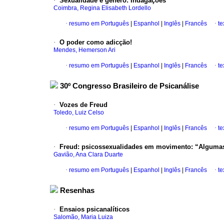
·
Sexualidade e gênero: Indagações
Coimbra, Regina Elisabeth Lordello
·
resumo em Português
|
Espanhol
|
Inglês
|
Francês
·
te
·
O poder como adicção!
Mendes, Hemerson Ari
·
resumo em Português
|
Espanhol
|
Inglês
|
Francês
·
te
30º Congresso Brasileiro de Psicanálise
·
Vozes de Freud
Toledo, Luiz Celso
·
resumo em Português
|
Espanhol
|
Inglês
|
Francês
·
te
·
Freud: psicossexualidades em movimento: “Algumas 
Gavião, Ana Clara Duarte
·
resumo em Português
|
Espanhol
|
Inglês
|
Francês
·
te
Resenhas
·
Ensaios psicanalíticos
Salomão, Maria Luiza