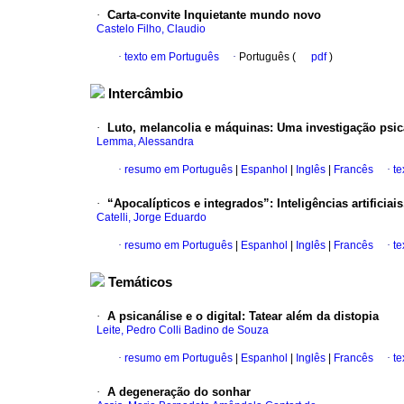
·
Carta-convite Inquietante mundo novo
Castelo Filho, Claudio
·
texto em Português
·
Português (
pdf
)
Intercâmbio
·
Luto, melancolia e máquinas: Uma investigação psican
Lemma, Alessandra
·
resumo em Português
|
Espanhol
|
Inglês
|
Francês
·
te
·
“Apocalípticos e integrados”: Inteligências artificiai
Catelli, Jorge Eduardo
·
resumo em Português
|
Espanhol
|
Inglês
|
Francês
·
te
Temáticos
·
A psicanálise e o digital: Tatear além da distopia
Leite, Pedro Colli Badino de Souza
·
resumo em Português
|
Espanhol
|
Inglês
|
Francês
·
te
·
A degeneração do sonhar