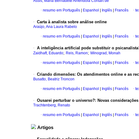
Assis, Maria Bernadete Amêndola Contart de
·
resumo em Português
|
Espanhol
|
Inglês
|
Francês
·
te
·
Carta à analista sobre análise online
Araújo, Ana Laura Rabelo
·
resumo em Português
|
Espanhol
|
Inglês
|
Francês
·
te
·
A inteligência artificial pode substituir o psicanali
;
;
Zaidhaft, Eduardo
Reis, Ramon
Winograd, Monah
·
resumo em Português
|
Espanhol
|
Inglês
|
Francês
·
te
·
Criando dimensões: Os atendimentos online e as rec
Busatto, Beatriz Troncon
·
resumo em Português
|
Espanhol
|
Inglês
|
Francês
·
te
·
Ousarei perturbar o universo?: Novas considerações 
Trachtenberg, Renato
·
resumo em Português
|
Espanhol
|
Inglês
|
Francês
·
te
Artigos