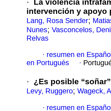
·
La violencia intrafa
intervención y apoyo 
;
Lang, Rosa Sender
Matia
;
Nunes
Vasconcelos, Den
Relvas
·
resumen en Españo
en Portugués
·
Portugu
·
¿Es posible “soñar
;
Levy, Ruggero
Wageck, A
·
resumen en Españo